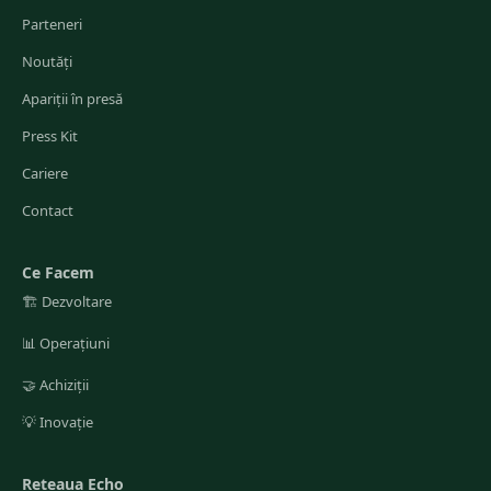
Parteneri
Noutăți
Apariții în presă
Press Kit
Cariere
Contact
Ce Facem
🏗️
Dezvoltare
📊
Operațiuni
🤝
Achiziții
💡
Inovație
Reteaua Echo