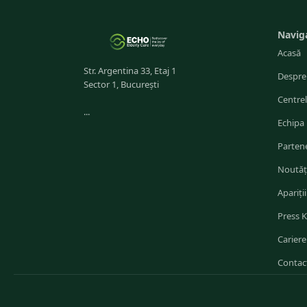
Navig
Acasă
Str. Argentina 33, Etaj 1
Despre
Sector 1, București
Centre
...
Echipa
Partene
Noutăț
Apariții
Press K
Cariere
Contac