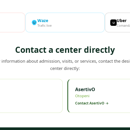
Waze
Uber
U
Trafic live
Comandă
Contact a center directly
 information about admission, visits, or services, contact the des
center directly:
AsertivO
Otopeni
Contact
AsertivO
→