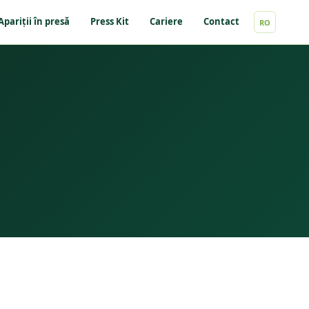
Apariții în presă
Press Kit
Cariere
Contact
RO