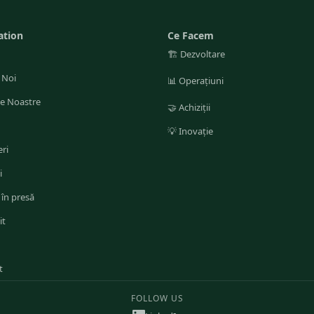
ation
Ce Facem
🏗️
Dezvoltare
 Noi
📊
Operațiuni
le Noastre
🤝
Achiziții
💡
Inovație
ri
i
 în presă
it
t
FOLLOW US