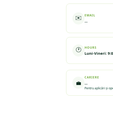
EMAIL
✉️
...
HOURS
🕐
Luni-Vineri: 9:
CARIERE
💼
...
Pentru aplicări și op