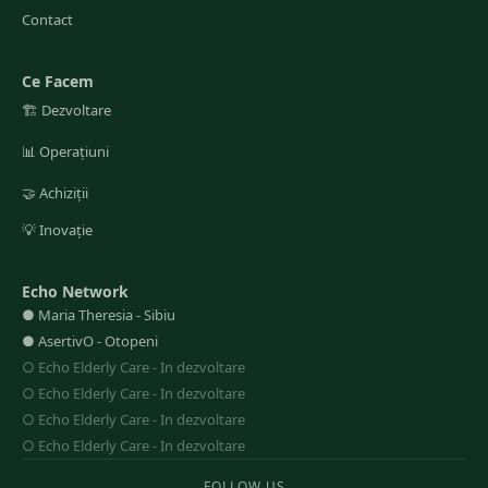
Contact
Ce Facem
🏗️
Dezvoltare
📊
Operațiuni
🤝
Achiziții
💡
Inovație
Echo Network
●
Maria Theresia
-
Sibiu
●
AsertivO
-
Otopeni
○
Echo Elderly Care
-
In dezvoltare
○
Echo Elderly Care
-
In dezvoltare
○
Echo Elderly Care
-
In dezvoltare
○
Echo Elderly Care
-
In dezvoltare
FOLLOW US