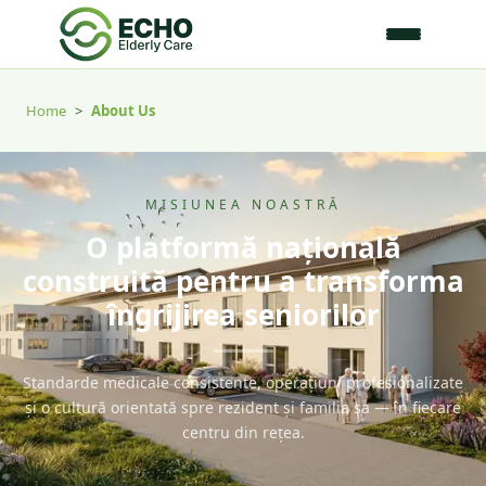
Home
>
About Us
MISIUNEA NOASTRĂ
O platformă națională
construită pentru a transforma
îngrijirea seniorilor
Standarde medicale consistente, operațiuni profesionalizate
și o cultură orientată spre rezident și familia sa — în fiecare
centru din rețea.