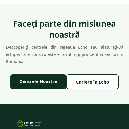
Faceți parte din misiunea
noastră
Descoperiți centrele din rețeaua Echo sau alăturați-vă
echipei care construiește viitorul îngrijirii pentru seniori în
România.
Centrele Noastre
Cariere în Echo