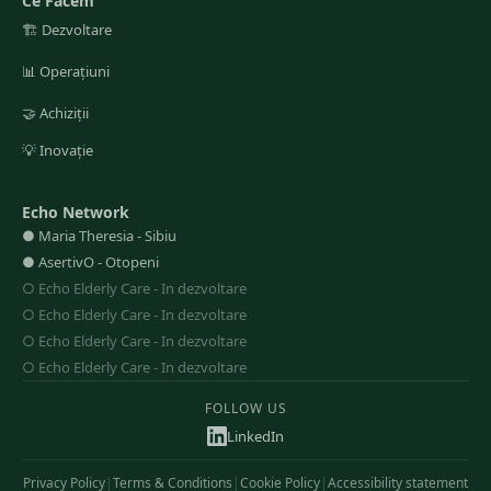
Ce Facem
🏗️
Dezvoltare
📊
Operațiuni
🤝
Achiziții
💡
Inovație
Echo Network
●
Maria Theresia
-
Sibiu
●
AsertivO
-
Otopeni
○
Echo Elderly Care
-
In dezvoltare
○
Echo Elderly Care
-
In dezvoltare
○
Echo Elderly Care
-
In dezvoltare
○
Echo Elderly Care
-
In dezvoltare
FOLLOW US
LinkedIn
Privacy Policy
|
Terms & Conditions
|
Cookie Policy
|
Accessibility statement