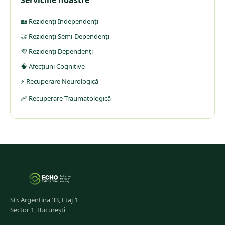
Serviciile noastre
🏡 Rezidenți Independenți
🤝 Rezidenți Semi-Dependenți
💜 Rezidenți Dependenți
🧠 Afecțiuni Cognitive
⚡ Recuperare Neurologică
🩹 Recuperare Traumatologică
Str. Argentina 33, Etaj 1
Sector 1, București