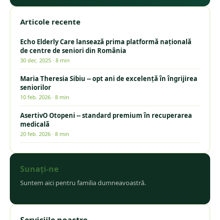
Articole recente
Echo Elderly Care lansează prima platformă națională
de centre de seniori din România
30 dec. 2025
·
8 min
Maria Theresia Sibiu -- opt ani de excelență în îngrijirea
seniorilor
10 feb. 2026
·
8 min
AsertivO Otopeni -- standard premium în recuperarea
medicală
20 feb. 2026
·
8 min
Sunați-ne
Suntem aici pentru familia dumneavoastră.