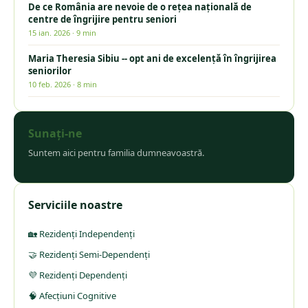
De ce România are nevoie de o rețea națională de
centre de îngrijire pentru seniori
15 ian. 2026
·
9 min
Maria Theresia Sibiu -- opt ani de excelență în îngrijirea
seniorilor
10 feb. 2026
·
8 min
Sunați-ne
Suntem aici pentru familia dumneavoastră.
Serviciile noastre
🏡 Rezidenți Independenți
🤝 Rezidenți Semi-Dependenți
💜 Rezidenți Dependenți
🧠 Afecțiuni Cognitive