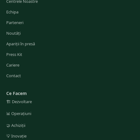
Centrele Noastre
Echipa
Parteneri
Noutăți
Apariții în presă
Press Kit
Cariere
Contact
Ce Facem
🏗️
Dezvoltare
📊
Operațiuni
🤝
Achiziții
💡
Inovație