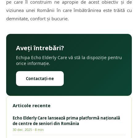
pe care îl construim ne apropie de acest obiectiv și de
viziunea unei Românii în care îmbătrânirea este trăită cu
demnitate, confort și bucurie.
Aveți întrebări?
Echipa Echo Elderly Care vă stă la dispoziție pentru
orice informație.
Contactați-ne
Articole recente
Echo Elderly Care lansează prima platformă națională
de centre de seniori din România
30 dec. 2025
·
8 min