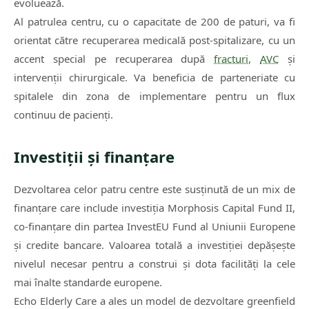
evoluează.
Al patrulea centru, cu o capacitate de 200 de paturi, va fi
orientat către recuperarea medicală post-spitalizare, cu un
accent special pe recuperarea după
fracturi
,
AVC
și
intervenții chirurgicale. Va beneficia de parteneriate cu
spitalele din zona de implementare pentru un flux
continuu de pacienți.
Investiții și finanțare
Dezvoltarea celor patru centre este susținută de un mix de
finanțare care include investiția Morphosis Capital Fund II,
co-finanțare din partea InvestEU Fund al Uniunii Europene
și credite bancare. Valoarea totală a investiției depășește
nivelul necesar pentru a construi și dota facilități la cele
mai înalte standarde europene.
Echo Elderly Care a ales un model de dezvoltare greenfield