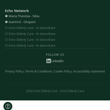
Echo Network
●
Maria Theresia
-
Sibiu
●
AsertivO
-
Otopeni
○
Echo Elderly Care
-
In dezvoltare
○
Echo Elderly Care
-
In dezvoltare
○
Echo Elderly Care
-
In dezvoltare
○
Echo Elderly Care
-
In dezvoltare
FOLLOW US
LinkedIn
Privacy Policy
|
Terms & Conditions
|
Cookie Policy
|
Accessibility statement
2026
Echo Elderly Care
-
Echo Elderly Care