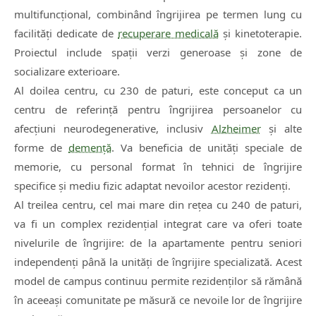
multifuncțional, combinând îngrijirea pe termen lung cu
facilități dedicate de
recuperare medicală
și kinetoterapie.
Proiectul include spații verzi generoase și zone de
socializare exterioare.
Al doilea centru, cu 230 de paturi, este conceput ca un
centru de referință pentru îngrijirea persoanelor cu
afecțiuni neurodegenerative, inclusiv
Alzheimer
și alte
forme de
demență
. Va beneficia de unități speciale de
memorie, cu personal format în tehnici de îngrijire
specifice și mediu fizic adaptat nevoilor acestor rezidenți.
Al treilea centru, cel mai mare din rețea cu 240 de paturi,
va fi un complex rezidențial integrat care va oferi toate
nivelurile de îngrijire: de la apartamente pentru seniori
independenți până la unități de îngrijire specializată. Acest
model de campus continuu permite rezidenților să rămână
în aceeași comunitate pe măsură ce nevoile lor de îngrijire