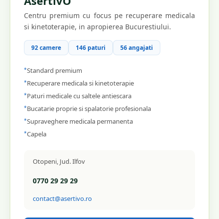
AsertivO
Centru premium cu focus pe recuperare medicala
si kinetoterapie, in apropierea Bucurestiului.
92 camere
146 paturi
56 angajati
*
Standard premium
*
Recuperare medicala si kinetoterapie
*
Paturi medicale cu saltele antiescara
*
Bucatarie proprie si spalatorie profesionala
*
Supraveghere medicala permanenta
*
Capela
Otopeni, Jud. Ilfov
0770 29 29 29
contact@asertivo.ro