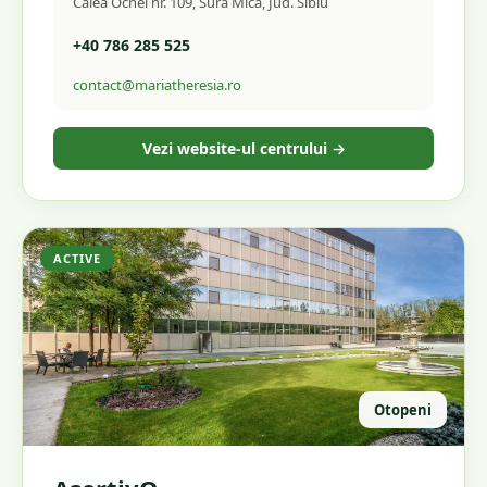
Calea Ocnei nr. 109, Sura Mica, Jud. Sibiu
+40 786 285 525
contact@mariatheresia.ro
Vezi website-ul centrului →
ACTIVE
Otopeni