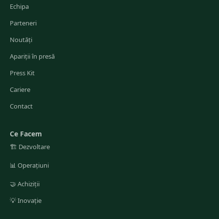
Echipa
Parteneri
Noutăți
Apariții în presă
Press Kit
Cariere
Contact
Ce Facem
🏗️
Dezvoltare
📊
Operațiuni
🤝
Achiziții
💡
Inovație