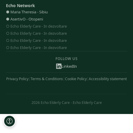
Echo Network
●
Maria Theresia
-
Sibiu
●
AsertivO
-
Otopeni
○
Echo Elderly Care
-
In dezvoltare
○
Echo Elderly Care
-
In dezvoltare
○
Echo Elderly Care
-
In dezvoltare
○
Echo Elderly Care
-
In dezvoltare
FOLLOW US
LinkedIn
Privacy Policy
|
Terms & Conditions
|
Cookie Policy
|
Accessibility statement
2026
Echo Elderly Care
-
Echo Elderly Care