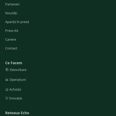
Parteneri
Noutăți
Apariții în presă
Press Kit
Cariere
Contact
Ce Facem
🏗️
Dezvoltare
📊
Operațiuni
🤝
Achiziții
💡
Inovație
Reteaua Echo