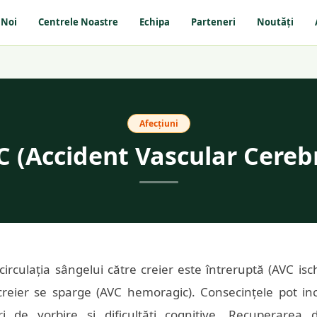
 Noi
Centrele Noastre
Echipa
Parteneri
Noutăți
Afecțiuni
C (Accident Vascular Cerebr
circulația sângelui către creier este întreruptă (AVC i
reier se sparge (AVC hemoragic). Consecințele pot inc
ri de vorbire și dificultăți cognitive. Recuperarea