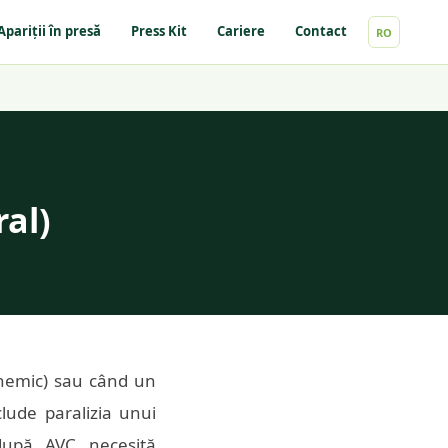
Apariții în presă
Press Kit
Cariere
Contact
RO
al)
schemic) sau când un
lude paralizia unui
 după AVC necesită