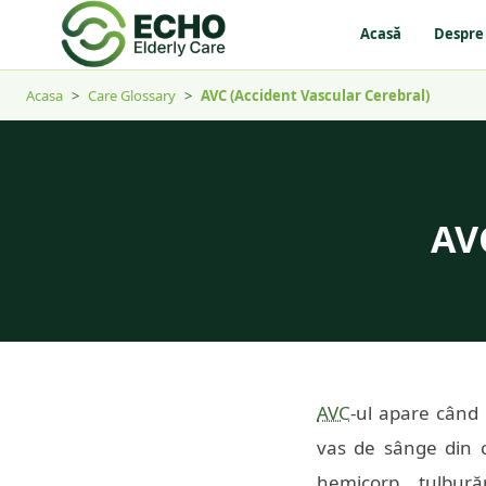
Acasă
Despre
Acasa
>
Care Glossary
>
AVC (Accident Vascular Cerebral)
AV
AVC
-ul apare când 
vas de sânge din c
hemicorp, tulbură