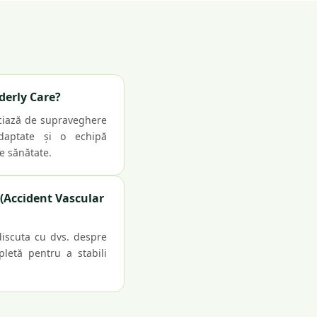
lderly Care?
ficiază de supraveghere
adaptate și o echipă
de sănătate.
 (Accident Vascular
discuta cu dvs. despre
pletă pentru a stabili