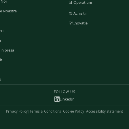
 Noi
📊
Operațiuni
le Noastre
🤝
Achiziții
💡
Inovație
ri
i
 în presă
it
t
FOLLOW US
LinkedIn
Privacy Policy
|
Terms & Conditions
|
Cookie Policy
|
Accessibility statement