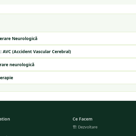
erare Neurologică
: AVC (Accident Vascular Cerebral)
rare neurologică
erapie
ation
Ce Facem
🏗️
Dezvoltare