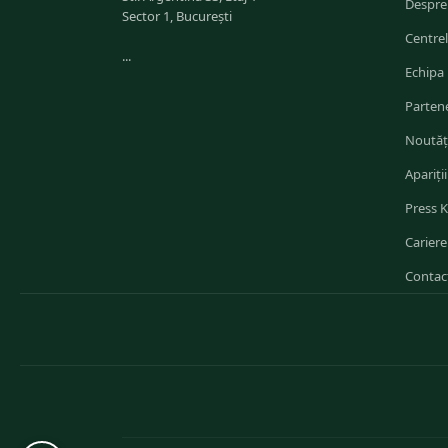
Despre
Sector 1, București
Centre
...
Echipa
Partene
Noutăț
Apariții
Press K
Cariere
Contac