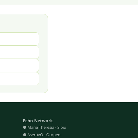
Echo Network
●
Maria Theresia
-
Sibiu
●
AsertivO
-
Otopeni