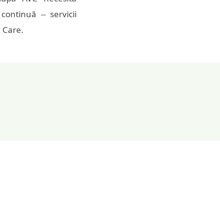
ontinuă -- servicii
y Care.