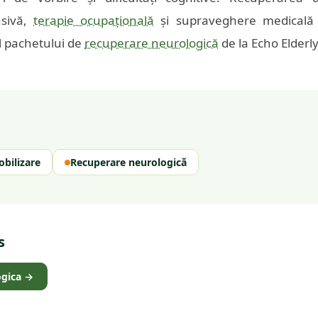
nsivă,
terapie ocupațională
și supraveghere medicală c
ul pachetului de
recuperare neurologică
de la Echo Elderl
bilizare
Recuperare neurologică
s
gica
→