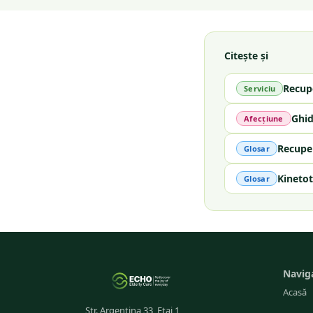
Citește și
Recup
Serviciu
Ghid
Afecțiune
Recupe
Glosar
Kinetot
Glosar
Navig
Acasă
Str. Argentina 33, Etaj 1