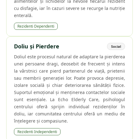
alimentelor și lichidelor la nevoile fiecărui rezident
cu disfagie, iar în cazuri severe se recurge la nutriție
enterală.
Rezidenti Dependenti
Doliu și Pierdere
Social
Doliul este procesul natural de adaptare la pierderea
unei persoane dragi, deosebit de frecvent și intens
la vârstnici care pierd partenerul de viață, prietenii
sau membrii generației lor. Poate provoca depresie,
izolare socială și chiar deteriorarea sănătății fizice.
Suportul emoțional și menținerea contactelor sociale
sunt esențiale. La Echo Elderly Care, psihologul
centrului oferă sprijin individual rezidenților în
doliu, iar comunitatea centrului oferă un mediu de
înțelegere și compasiune.
Rezidenti Independenti