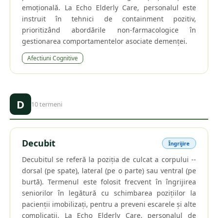
emoțională. La Echo Elderly Care, personalul este
instruit în tehnici de containment pozitiv,
prioritizând abordările non-farmacologice în
gestionarea comportamentelor asociate demenței.
Afectiuni Cognitive
D
10
termeni
Decubit
Îngrijire
Decubitul se referă la poziția de culcat a corpului --
dorsal (pe spate), lateral (pe o parte) sau ventral (pe
burtă). Termenul este folosit frecvent în îngrijirea
seniorilor în legătură cu schimbarea pozițiilor la
pacienții imobilizați, pentru a preveni escarele și alte
complicații. La Echo Elderly Care, personalul de