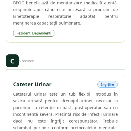
BPOC beneficiază de monitorizare medicală atentă,
oxigenoterapie când este necesară și program de
kinetoterapie respiratorie adaptat pentru
menținerea capacității pulmonare.
Rezidenti Dependenti
C
5
termeni
Cateter Urinar
Îngrijire
Cateterul urinar este un tub flexibil introdus în
vezica urinară pentru drenajul urinei, necesar la
pacienții cu retenție urinară, post-operator sau cu
incontinență severă. Prezintă risc de infecții urinare
dacă nu este îngrijit corespunzător. Trebuie
schimbat periodic conform protocoalelor medicale.