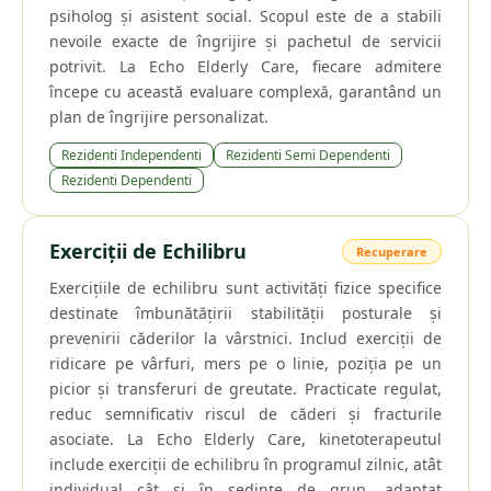
psiholog și asistent social. Scopul este de a stabili
nevoile exacte de îngrijire și pachetul de servicii
potrivit. La Echo Elderly Care, fiecare admitere
începe cu această evaluare complexă, garantând un
plan de îngrijire personalizat.
Rezidenti Independenti
Rezidenti Semi Dependenti
Rezidenti Dependenti
Exerciții de Echilibru
Recuperare
Exercițiile de echilibru sunt activități fizice specifice
destinate îmbunătățirii stabilității posturale și
prevenirii căderilor la vârstnici. Includ exerciții de
ridicare pe vârfuri, mers pe o linie, poziția pe un
picior și transferuri de greutate. Practicate regulat,
reduc semnificativ riscul de căderi și fracturile
asociate. La Echo Elderly Care, kinetoterapeutul
include exerciții de echilibru în programul zilnic, atât
individual cât și în ședințe de grup, adaptat