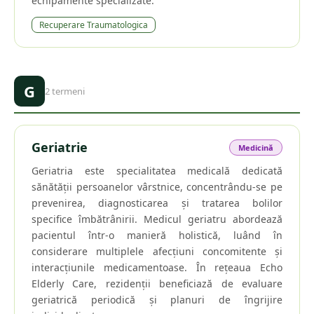
echipamente specializate.
Recuperare Traumatologica
G
2
termeni
Geriatrie
Medicină
Geriatria este specialitatea medicală dedicată
sănătății persoanelor vârstnice, concentrându-se pe
prevenirea, diagnosticarea și tratarea bolilor
specifice îmbătrânirii. Medicul geriatru abordează
pacientul într-o manieră holistică, luând în
considerare multiplele afecțiuni concomitente și
interacțiunile medicamentoase. În rețeaua Echo
Elderly Care, rezidenții beneficiază de evaluare
geriatrică periodică și planuri de îngrijire