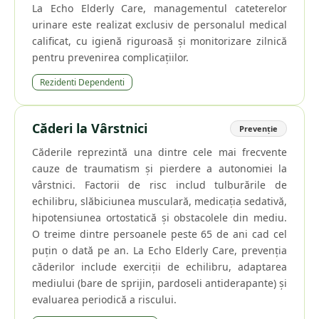
La Echo Elderly Care, managementul cateterelor
urinare este realizat exclusiv de personalul medical
calificat, cu igienă riguroasă și monitorizare zilnică
pentru prevenirea complicațiilor.
Rezidenti Dependenti
Căderi la Vârstnici
Prevenție
Căderile reprezintă una dintre cele mai frecvente
cauze de traumatism și pierdere a autonomiei la
vârstnici. Factorii de risc includ tulburările de
echilibru, slăbiciunea musculară, medicația sedativă,
hipotensiunea ortostatică și obstacolele din mediu.
O treime dintre persoanele peste 65 de ani cad cel
puțin o dată pe an. La Echo Elderly Care, prevenția
căderilor include exerciții de echilibru, adaptarea
mediului (bare de sprijin, pardoseli antiderapante) și
evaluarea periodică a riscului.