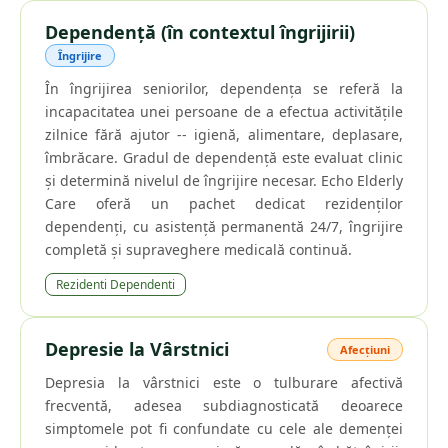
Dependență (în contextul îngrijirii)
Îngrijire
În îngrijirea seniorilor, dependența se referă la
incapacitatea unei persoane de a efectua activitățile
zilnice fără ajutor -- igienă, alimentare, deplasare,
îmbrăcare. Gradul de dependență este evaluat clinic
și determină nivelul de îngrijire necesar. Echo Elderly
Care oferă un pachet dedicat rezidenților
dependenți, cu asistență permanentă 24/7, îngrijire
completă și supraveghere medicală continuă.
Rezidenti Dependenti
Depresie la Vârstnici
Afecțiuni
Depresia la vârstnici este o tulburare afectivă
frecventă, adesea subdiagnosticată deoarece
simptomele pot fi confundate cu cele ale demenței