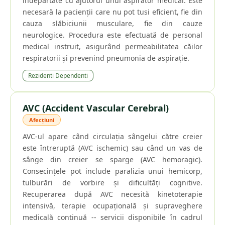
îndepărtate cu ajutorul unui aspirator medical. Este
necesară la pacienții care nu pot tusi eficient, fie din
cauza slăbiciunii musculare, fie din cauze
neurologice. Procedura este efectuată de personal
medical instruit, asigurând permeabilitatea căilor
respiratorii și prevenind pneumonia de aspirație.
Rezidenti Dependenti
AVC (Accident Vascular Cerebral)
Afecțiuni
AVC-ul apare când circulația sângelui către creier
este întreruptă (AVC ischemic) sau când un vas de
sânge din creier se sparge (AVC hemoragic).
Consecințele pot include paralizia unui hemicorp,
tulburări de vorbire și dificultăți cognitive.
Recuperarea după AVC necesită kinetoterapie
intensivă, terapie ocupațională și supraveghere
medicală continuă -- servicii disponibile în cadrul