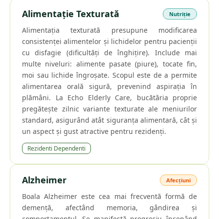
Alimentație Texturată
Nutriție
Alimentația texturată presupune modificarea
consistenței alimentelor și lichidelor pentru pacienții
cu disfagie (dificultăți de înghițire). Include mai
multe niveluri: alimente pasate (piure), tocate fin,
moi sau lichide îngroșate. Scopul este de a permite
alimentarea orală sigură, prevenind aspirația în
plămâni. La Echo Elderly Care, bucătăria proprie
pregătește zilnic variante texturate ale meniurilor
standard, asigurând atât siguranța alimentară, cât și
un aspect și gust atractive pentru rezidenți.
Rezidenti Dependenti
Alzheimer
Afecțiuni
Boala Alzheimer este cea mai frecventă formă de
demență, afectând memoria, gândirea și
comportamentul. Se manifestă progresiv, începând