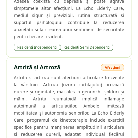
Adesea coexistă cu depresia și poate agrava
simptomele altor afecțiuni. La Echo Elderly Care,
mediul sigur și previzibil, rutina structurată și
suportul psihologului contribuie la reducerea
anxietății și la crearea unui sentiment de securitate
pentru fiecare rezident.
Rezidenti Independenti
Rezidenti Semi Dependenti
Artrită și Artroză
Afecțiuni
Artrita și artroza sunt afecțiuni articulare frecvente
la vârstnici. Artroza (uzura cartilajului) provoacă
durere și rigiditate, mai ales la genunchi, șolduri și
mâini. Artrita reumatoidă implică inflamație
autoimună a articulațiilor. Ambele limitează
mobilitatea și autonomia seniorilor. La Echo Elderly
Care, programul de kinetoterapie include exerciții
specifice pentru menținerea amplitudinii articulare
și reducerea durerii, adaptat individual fiecărui