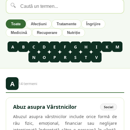
🔍
Toate
Afecțiuni
Tratamente
Îngrijire
Medicină
Recuperare
Nutriție
A
B
C
D
E
F
G
H
I
K
M
N
O
P
R
S
T
V
A
14
termeni
Abuz asupra Vârstnicilor
Social
Abuzul asupra vârstnicilor include orice formă de
rău fizic, emoțional, financiar sau neglijare
intenționată îndreptată către o persoană în vârstă.