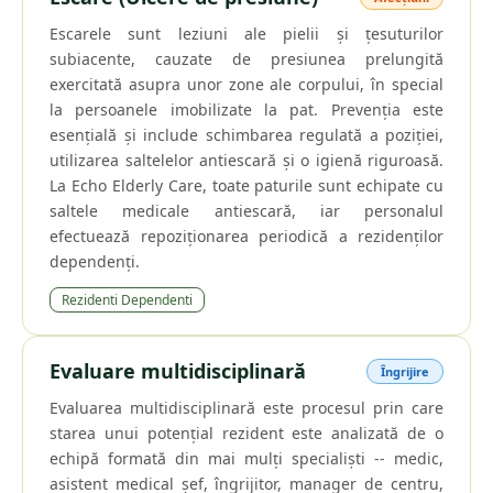
Escarele sunt leziuni ale pielii și țesuturilor
subiacente, cauzate de presiunea prelungită
exercitată asupra unor zone ale corpului, în special
la persoanele imobilizate la pat. Prevenția este
esențială și include schimbarea regulată a poziției,
utilizarea saltelelor antiescară și o igienă riguroasă.
La Echo Elderly Care, toate paturile sunt echipate cu
saltele medicale antiescară, iar personalul
efectuează repoziționarea periodică a rezidenților
dependenți.
Rezidenti Dependenti
Evaluare multidisciplinară
Îngrijire
Evaluarea multidisciplinară este procesul prin care
starea unui potențial rezident este analizată de o
echipă formată din mai mulți specialiști -- medic,
asistent medical șef, îngrijitor, manager de centru,