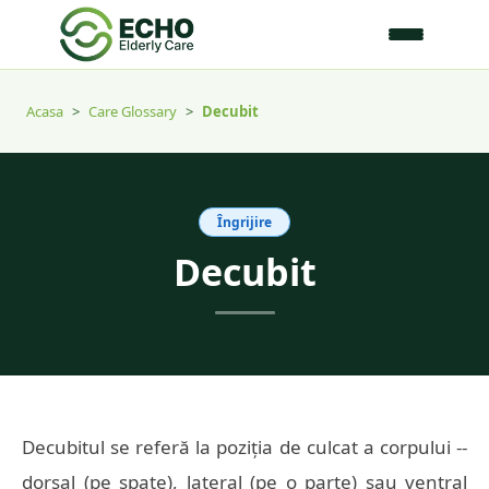
Acasa
>
Care Glossary
>
Decubit
Îngrijire
Decubit
Decubitul se referă la poziția de culcat a corpului --
dorsal (pe spate), lateral (pe o parte) sau ventral