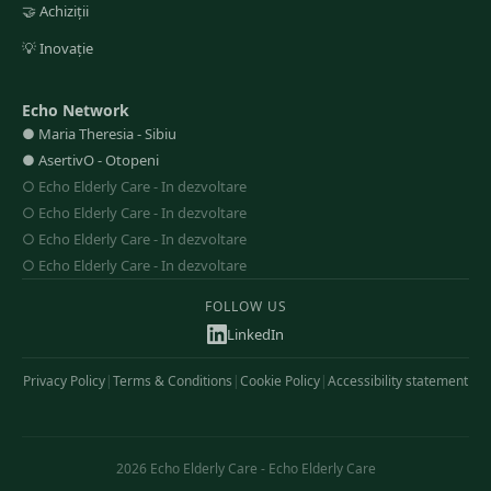
🤝
Achiziții
💡
Inovație
Echo Network
●
Maria Theresia
-
Sibiu
●
AsertivO
-
Otopeni
○
Echo Elderly Care
-
In dezvoltare
○
Echo Elderly Care
-
In dezvoltare
○
Echo Elderly Care
-
In dezvoltare
○
Echo Elderly Care
-
In dezvoltare
FOLLOW US
LinkedIn
Privacy Policy
|
Terms & Conditions
|
Cookie Policy
|
Accessibility statement
2026
Echo Elderly Care
-
Echo Elderly Care