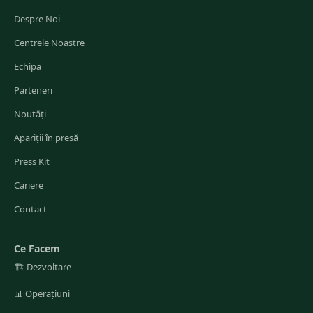
Despre Noi
Centrele Noastre
Echipa
Parteneri
Noutăți
Apariții în presă
Press Kit
Cariere
Contact
Ce Facem
🏗️
Dezvoltare
📊
Operațiuni