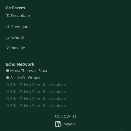
Ce Facem
🏗️
Dezvoltare
📊
Operațiuni
🤝
Achiziții
💡
Inovație
Echo Network
●
Maria Theresia
-
Sibiu
●
AsertivO
-
Otopeni
○
Echo Elderly Care
-
In dezvoltare
○
Echo Elderly Care
-
In dezvoltare
○
Echo Elderly Care
-
In dezvoltare
○
Echo Elderly Care
-
In dezvoltare
FOLLOW US
LinkedIn