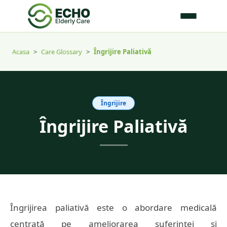
Acasa
>
Care Glossary
>
Îngrijire Paliativă
Îngrijire
Îngrijire Paliativă
Îngrijirea paliativă este o abordare medicală
centrată pe ameliorarea suferinței și