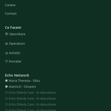
Cariere
Contact
Ce Facem
🏗️
Dezvoltare
📊
Operațiuni
🤝
Achiziții
💡
Inovație
Echo Network
●
Maria Theresia
-
Sibiu
●
AsertivO
-
Otopeni
○
Echo Elderly Care
-
In dezvoltare
○
Echo Elderly Care
-
In dezvoltare
○
Echo Elderly Care
-
In dezvoltare
○
Echo Elderly Care
-
In dezvoltare