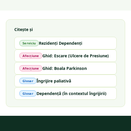
Citește și
Rezidenți Dependenți
Serviciu
Ghid: Escare (Ulcere de Presiune)
Afecțiune
Ghid: Boala Parkinson
Afecțiune
Îngrijire paliativă
Glosar
Dependență (în contextul îngrijirii)
Glosar