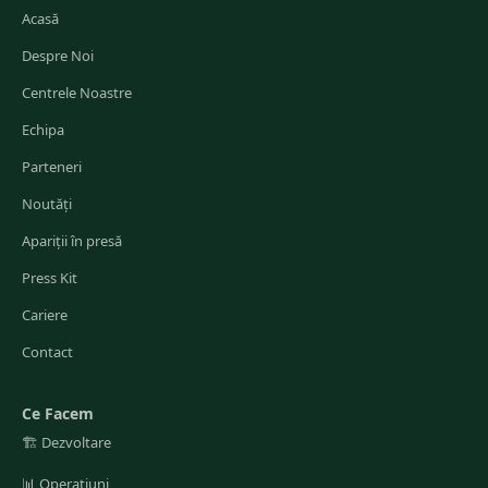
Acasă
Despre Noi
Centrele Noastre
Echipa
Parteneri
Noutăți
Apariții în presă
Press Kit
Cariere
Contact
Ce Facem
🏗️
Dezvoltare
📊
Operațiuni