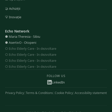
🤝
Achiziții
💡
Inovație
Echo Network
●
Maria Theresia
-
Sibiu
●
AsertivO
-
Otopeni
○
Echo Elderly Care
-
In dezvoltare
○
Echo Elderly Care
-
In dezvoltare
○
Echo Elderly Care
-
In dezvoltare
○
Echo Elderly Care
-
In dezvoltare
FOLLOW US
LinkedIn
Privacy Policy
|
Terms & Conditions
|
Cookie Policy
|
Accessibility statement