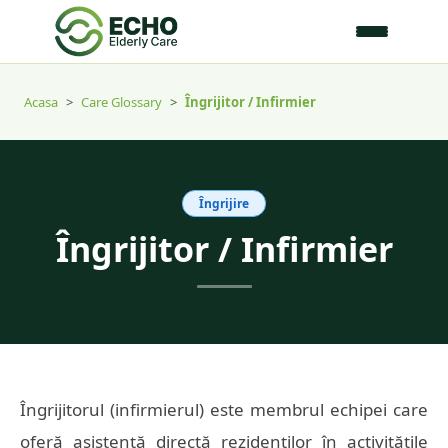
Acasa
>
Care Glossary
>
Îngrijitor / Infirmier
Îngrijire
Îngrijitor / Infirmier
Îngrijitorul (infirmierul) este membrul echipei care
oferă asistență directă rezidenților în activitățile