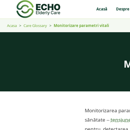
Acasă
Despre
Acasa
>
Care Glossary
>
Monitorizare parametri vitali
M
Monitorizarea param
sănătate --
tensiune
pentru detectarea 