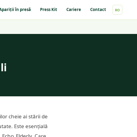
Apariții în presă
Press Kit
Cariere
Contact
RO
li
r cheie ai stării de
utate. Este esențială
 Echo Elderly Care,