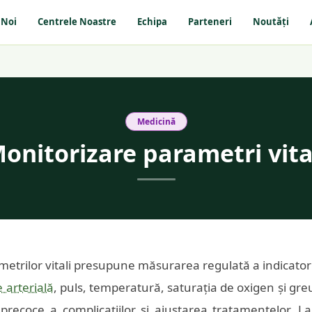
 Noi
Centrele Noastre
Echipa
Parteneri
Noutăți
Medicină
onitorizare parametri vita
etrilor vitali presupune măsurarea regulată a indicatorilo
 arterială
, puls, temperatură, saturația de oxigen și gre
precoce a complicațiilor și ajustarea tratamentelor. La