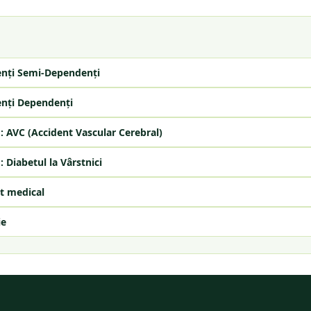
enți Semi-Dependenți
enți Dependenți
: AVC (Accident Vascular Cerebral)
: Diabetul la Vârstnici
t medical
ie