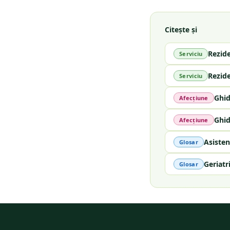
Citește și
Rezid
Serviciu
Rezid
Serviciu
Ghid
Afecțiune
Ghid
Afecțiune
Asisten
Glosar
Geriatr
Glosar