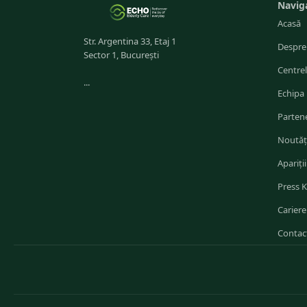
Navig
Acasă
Str. Argentina 33, Etaj 1
Despre
Sector 1, București
Centre
...
Echipa
Partene
Noutăț
Apariții
Press K
Cariere
Contac