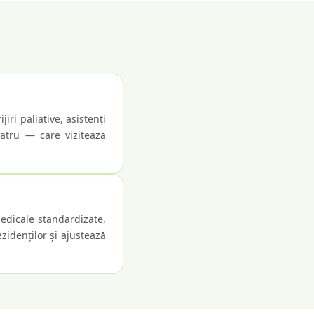
iri paliative, asistenți
iatru — care vizitează
medicale standardizate,
idenților și ajustează