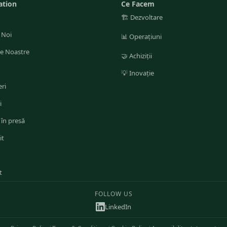
ation
Ce Facem
🏗️
Dezvoltare
 Noi
📊
Operațiuni
le Noastre
🤝
Achiziții
💡
Inovație
ri
i
 în presă
it
t
FOLLOW US
LinkedIn