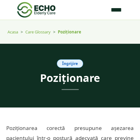
Acasa
>
Care Glossary
>
Poziționare
Îngrijire
Poziționare
Poziționarea corectă presupune așezarea
pacientului într-o postură adecvată care previne