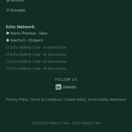
🤝
Achiziții
💡
Inovație
Echo Network
●
Maria Theresia
-
Sibiu
●
AsertivO
-
Otopeni
○
Echo Elderly Care
-
In dezvoltare
○
Echo Elderly Care
-
In dezvoltare
○
Echo Elderly Care
-
In dezvoltare
○
Echo Elderly Care
-
In dezvoltare
FOLLOW US
LinkedIn
Privacy Policy
|
Terms & Conditions
|
Cookie Policy
|
Accessibility statement
2026
Echo Elderly Care
-
Echo Elderly Care