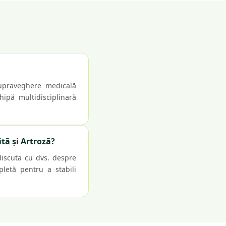
 supraveghere medicală
hipă multidisciplinară
tă și Artroză?
discuta cu dvs. despre
pletă pentru a stabili