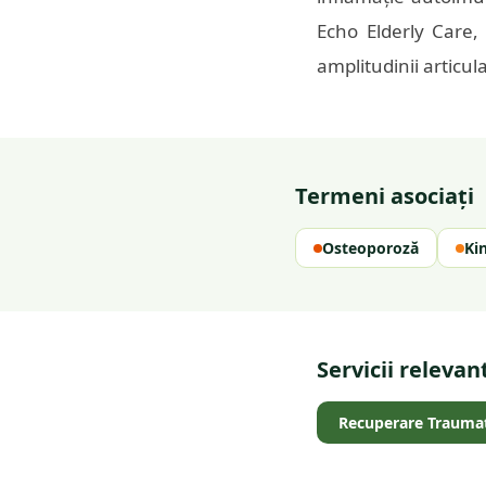
Echo Elderly Care
amplitudinii articul
Termeni asociați
Osteoporoză
Ki
Servicii relevan
Recuperare Trauma