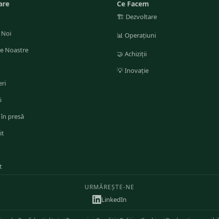
are
Ce Facem
🏗️
Dezvoltare
 Noi
📊
Operațiuni
le Noastre
🤝
Achiziții
💡
Inovație
ri
i
 în presă
it
t
URMĂREȘTE-NE
LinkedIn