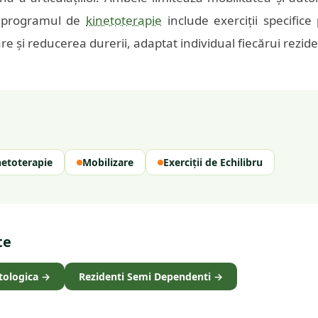
, programul de
kinetoterapie
include exerciții specific
are și reducerea durerii, adaptat individual fiecărui rezide
netoterapie
Mobilizare
Exerciții de Echilibru
te
tologica
→
Rezidenti Semi Dependenti
→