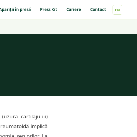
Apariții în presă
Press Kit
Cariere
Contact
EN
(uzura cartilajului)
a reumatoidă implică
nomia seniorilor. La