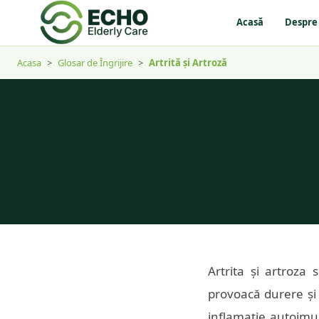
Acasă
Despre
Acasa
>
Glosar de Îngrijire
>
Artrită și Artroză
Artrita și artroza 
provoacă durere și 
inflamație autoimun