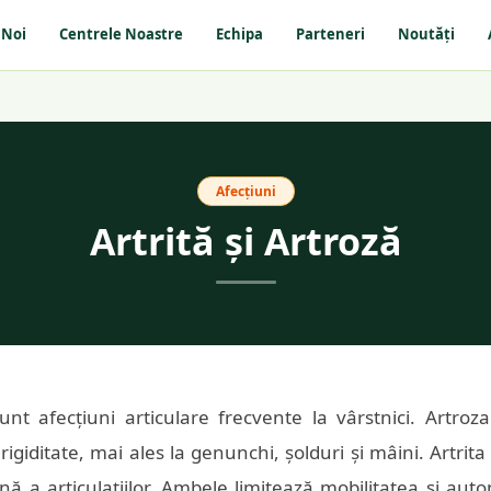
 Noi
Centrele Noastre
Echipa
Parteneri
Noutăți
Afecțiuni
Artrită și Artroză
sunt afecțiuni articulare frecvente la vârstnici. Artroza 
rigiditate, mai ales la genunchi, șolduri și mâini. Artrit
ă a articulațiilor. Ambele limitează mobilitatea și auto