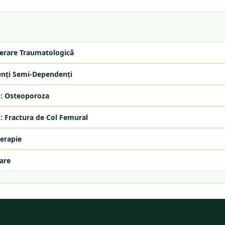
erare Traumatologică
enți Semi-Dependenți
: Osteoporoza
: Fractura de Col Femural
erapie
are