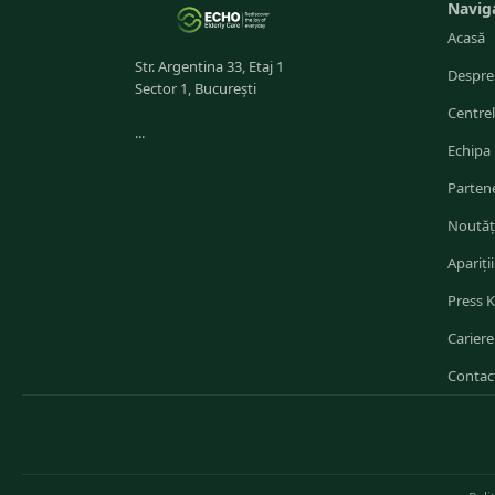
Navig
Acasă
Str. Argentina 33, Etaj 1
Despre
Sector 1, București
Centre
...
Echipa
Partene
Noutăț
Apariții
Press K
Cariere
Contac