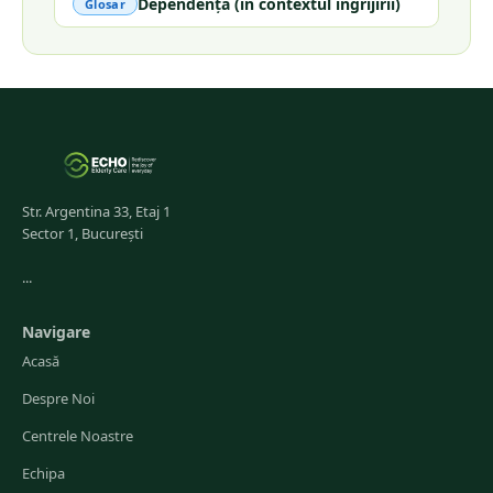
Dependență (în contextul îngrijirii)
Glosar
Str. Argentina 33, Etaj 1
Sector 1, București
...
Navigare
Acasă
Despre Noi
Centrele Noastre
Echipa