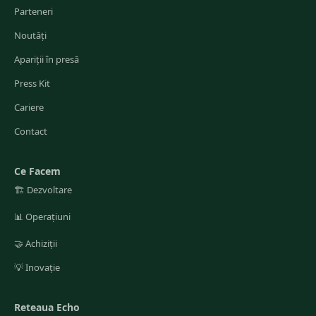
Parteneri
Noutăți
Apariții în presă
Press Kit
Cariere
Contact
Ce Facem
🏗️
Dezvoltare
📊
Operațiuni
🤝
Achiziții
💡
Inovație
Reteaua Echo