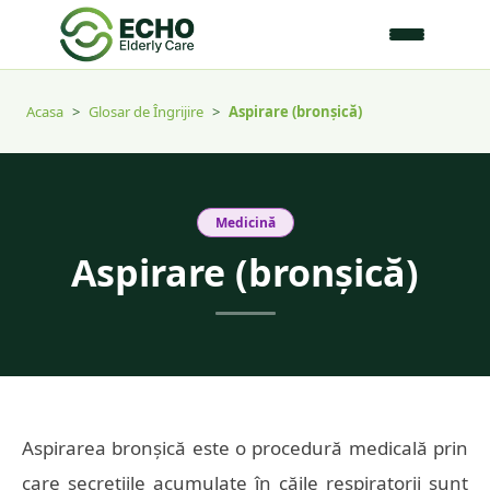
Acasa
>
Glosar de Îngrijire
>
Aspirare (bronșică)
Medicină
Aspirare (bronșică)
Aspirarea bronșică este o procedură medicală prin
care secrețiile acumulate în căile respiratorii sunt