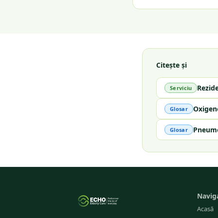
Citește și
Rezid
Serviciu
Oxigen
Glosar
Pneum
Glosar
Navig
Acasă