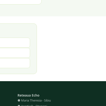
Reteaua Echo
●
Maria Theresia
-
Sibiu