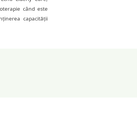
noterapie când este
inerea capacității