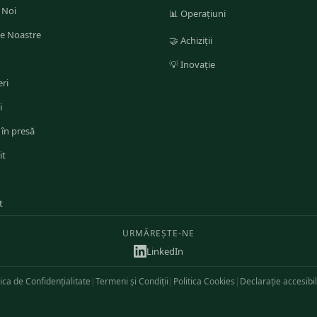
 Noi
📊
Operațiuni
le Noastre
🤝
Achiziții
💡
Inovație
ri
i
 în presă
it
t
URMĂREȘTE-NE
LinkedIn
tica de Confidențialitate
|
Termeni și Condiții
|
Politica Cookies
|
Declarație accesibil