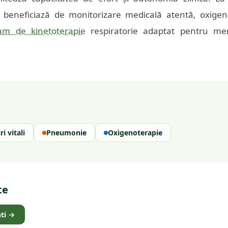
 beneficiază de monitorizare medicală atentă, oxige
am de kinetoterapie
respiratorie adaptat pentru menț
i vitali
Pneumonie
Oxigenoterapie
te
ti
→