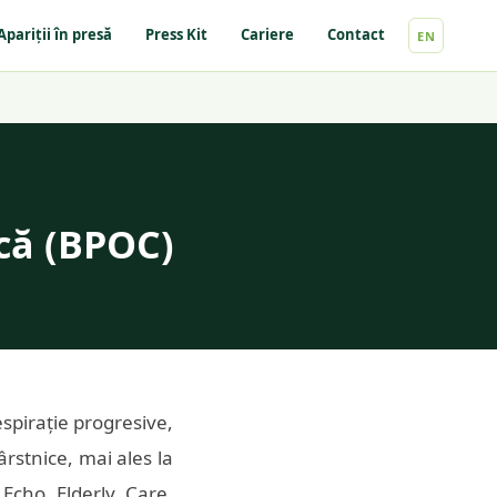
Apariții în presă
Press Kit
Cariere
Contact
EN
că (BPOC)
espirație progresive,
rstnice, mai ales la
 Echo Elderly Care,