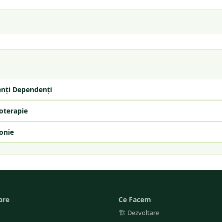
enți Dependenți
oterapie
onie
are
Ce Facem
🏗️
Dezvoltare