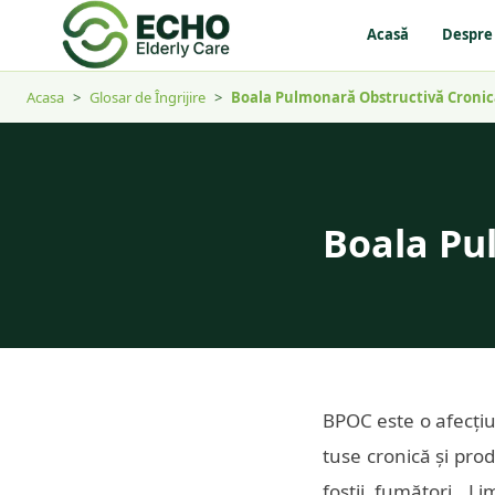
Acasă
Despre
Acasa
>
Glosar de Îngrijire
>
Boala Pulmonară Obstructivă Cronic
Boala Pu
BPOC este o afecțiun
tuse cronică și pro
foștii fumători. L