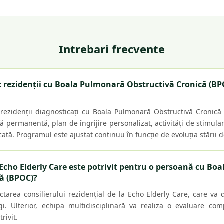
Intrebari frecvente
sc rezidenții cu Boala Pulmonară Obstructivă Cronică (BPO
 rezidenții diagnosticați cu Boala Pulmonară Obstructivă Cronică
permanentă, plan de îngrijire personalizat, activități de stimula
cată. Programul este ajustat continuu în funcție de evoluția stării 
Echo Elderly Care este potrivit pentru o persoană cu Bo
ă (BPOC)?
ctarea consilierului rezidențial de la Echo Elderly Care, care va 
i. Ulterior, echipa multidisciplinară va realiza o evaluare com
rivit.