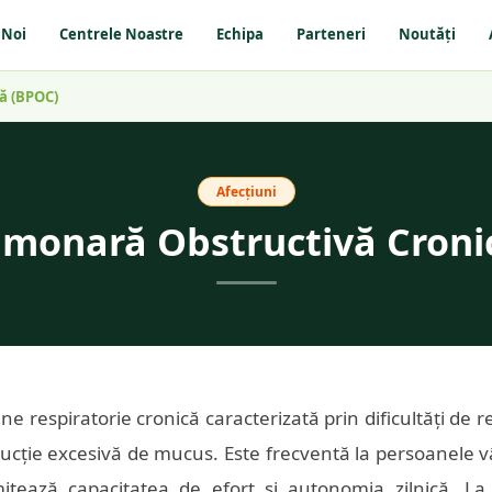
 Noi
Centrele Noastre
Echipa
Parteneri
Noutăți
ă (BPOC)
Afecțiuni
lmonară Obstructivă Croni
e respiratorie cronică caracterizată prin dificultăți de r
ducție excesivă de mucus. Este frecventă la persoanele vâ
imitează capacitatea de efort și autonomia zilnică. La