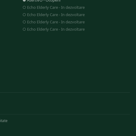
●
AsertivO
-
Otopeni
○
Echo Elderly Care
-
In dezvoltare
○
Echo Elderly Care
-
In dezvoltare
○
Echo Elderly Care
-
In dezvoltare
○
Echo Elderly Care
-
In dezvoltare
itate