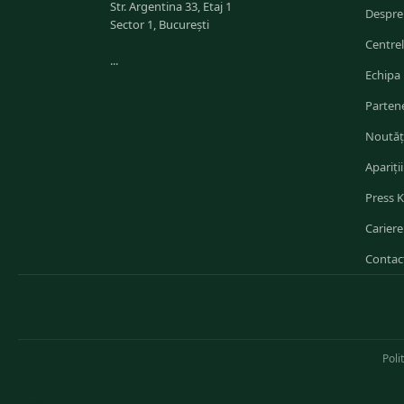
Str. Argentina 33, Etaj 1
Despre
Sector 1, București
Centre
...
Echipa
Partene
Noutăț
Apariții
Press K
Cariere
Contac
Poli