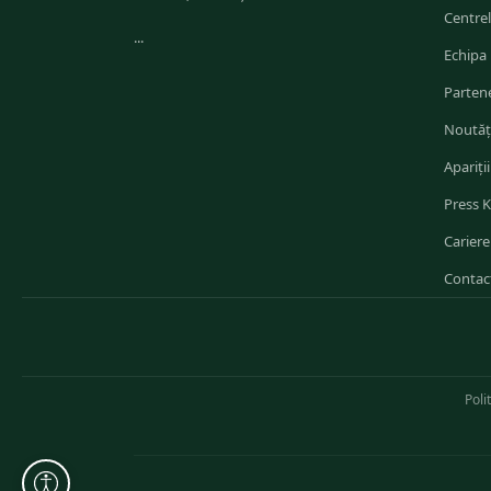
Centre
...
Echipa
Partene
Noutăț
Apariții
Press K
Cariere
Contac
Poli