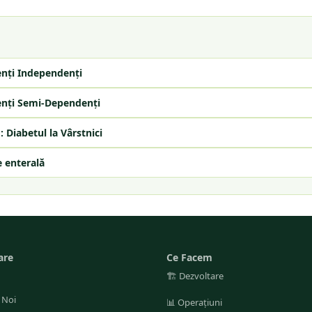
enți Independenți
enți Semi-Dependenți
: Diabetul la Vârstnici
e enterală
are
Ce Facem
🏗️
Dezvoltare
 Noi
📊
Operațiuni