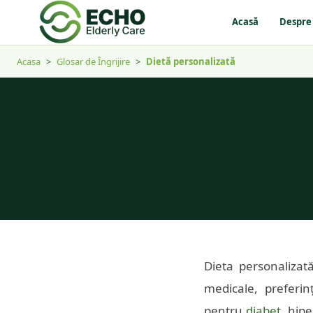
Acasă
Despre
Acasa
>
Glosar de Îngrijire
>
Dietă personalizată
Dieta personalizată
medicale, preferinț
pentru
diabet
, hip