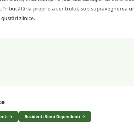
ic în bucătăria proprie a centrului, sub supravegherea unu
gustări zilnice.
te
enti
→
Rezidenti Semi Dependenti
→