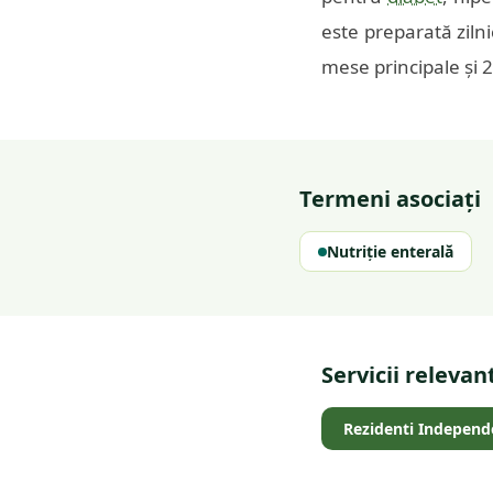
este preparată ziln
mese principale și 2 
Termeni asociați
Nutriție enterală
Servicii relevan
Rezidenti Independ