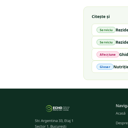
Citește și
Rezid
Serviciu
Rezid
Serviciu
Ghid
Afecțiune
Nutriți
Glosar
Navig
Acasă
Str. Argentina 33, Etaj 1
Despre
Sector 1, București