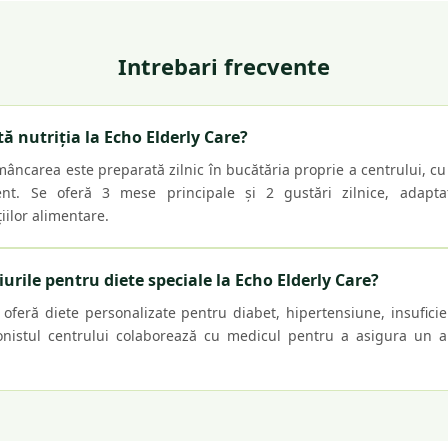
Intrebari frecvente
ă nutriția la Echo Elderly Care?
mâncarea este preparată zilnic în bucătăria proprie a centrului, c
ent. Se oferă 3 mese principale și 2 gustări zilnice, adapta
țiilor alimentare.
rile pentru diete speciale la Echo Elderly Care?
oferă diete personalizate pentru diabet, hipertensiune, insuficie
ționistul centrului colaborează cu medicul pentru a asigura un a