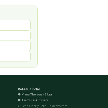
Reteaua Echo
●
Maria Theresia
-
Sibiu
●
AsertivO
-
Otopeni
○
Echo Elderly Care
-
In dezvoltare