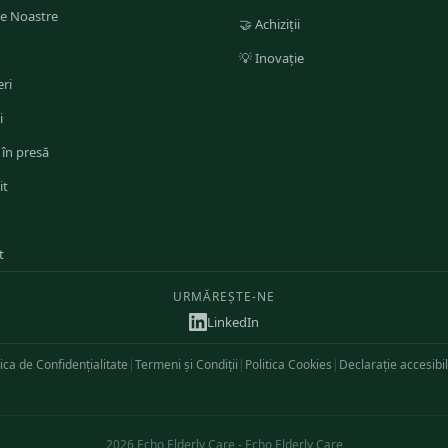
le Noastre
🤝
Achiziții
💡
Inovație
ri
i
 în presă
it
t
URMĂREȘTE-NE
LinkedIn
tica de Confidențialitate
|
Termeni și Condiții
|
Politica Cookies
|
Declarație accesibil
2026
Echo Elderly Care
-
Echo Elderly Care