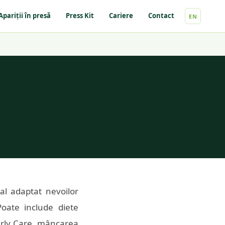
Apariții în presă
Press Kit
Cariere
Contact
EN
nal adaptat nevoilor
 Poate include diete
derly Care, mâncarea