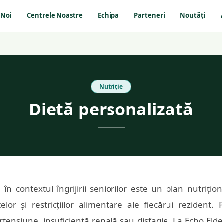
 Noi
Centrele Noastre
Echipa
Parteneri
Noutăți
Nutriție
Dietă personalizată
 în contextul îngrijirii seniorilor este un plan nutrițio
elor și restricțiilor alimentare ale fiecărui rezident.
ertensiune, insuficiență renală sau disfagie. La Echo El