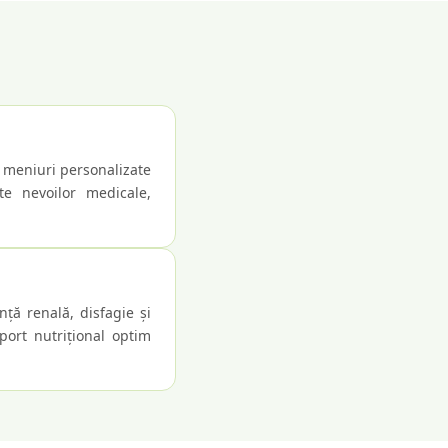
u meniuri personalizate
te nevoilor medicale,
nță renală, disfagie și
port nutrițional optim