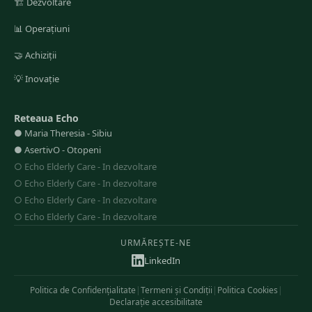
🏗️
Dezvoltare
📊
Operațiuni
🤝
Achiziții
💡
Inovație
Reteaua Echo
●
Maria Theresia
-
Sibiu
●
AsertivO
-
Otopeni
○
Echo Elderly Care
-
In dezvoltare
○
Echo Elderly Care
-
In dezvoltare
○
Echo Elderly Care
-
In dezvoltare
○
Echo Elderly Care
-
In dezvoltare
URMĂREȘTE-NE
LinkedIn
Politica de Confidențialitate
|
Termeni și Condiții
|
Politica Cookies
|
Declarație accesibilitate