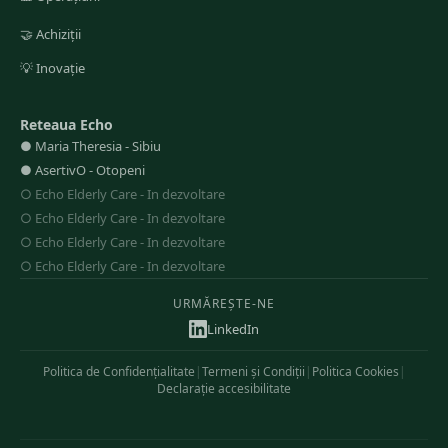
🤝
Achiziții
💡
Inovație
Reteaua Echo
●
Maria Theresia
-
Sibiu
●
AsertivO
-
Otopeni
○
Echo Elderly Care
-
In dezvoltare
○
Echo Elderly Care
-
In dezvoltare
○
Echo Elderly Care
-
In dezvoltare
○
Echo Elderly Care
-
In dezvoltare
URMĂREȘTE-NE
LinkedIn
Politica de Confidențialitate
|
Termeni și Condiții
|
Politica Cookies
|
Declarație accesibilitate