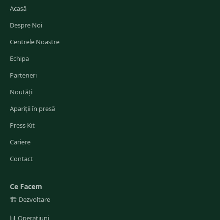
Acasă
Despre Noi
Centrele Noastre
Echipa
Parteneri
Noutăți
Apariții în presă
Press Kit
Cariere
Contact
Ce Facem
🏗️
Dezvoltare
📊
Operațiuni