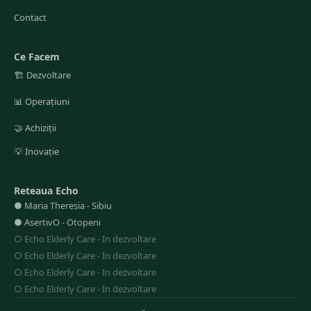
Contact
Ce Facem
🏗️
Dezvoltare
📊
Operațiuni
🤝
Achiziții
💡
Inovație
Reteaua Echo
●
Maria Theresia
-
Sibiu
●
AsertivO
-
Otopeni
○
Echo Elderly Care
-
In dezvoltare
○
Echo Elderly Care
-
In dezvoltare
○
Echo Elderly Care
-
In dezvoltare
○
Echo Elderly Care
-
In dezvoltare