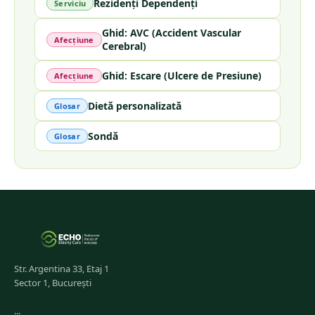
Rezidenți Dependenți
Serviciu
Ghid: AVC (Accident Vascular
Afecțiune
Cerebral)
Ghid: Escare (Ulcere de Presiune)
Afecțiune
Dietă personalizată
Glosar
Sondă
Glosar
Str. Argentina 33, Etaj 1
Sector 1, București
...