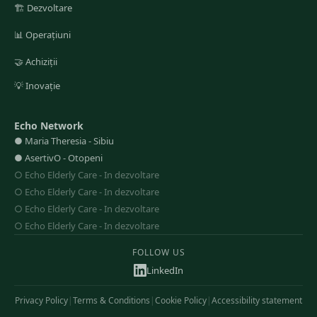
🏗️
Dezvoltare
📊
Operațiuni
🤝
Achiziții
💡
Inovație
Echo Network
●
Maria Theresia
-
Sibiu
●
AsertivO
-
Otopeni
○
Echo Elderly Care
-
In dezvoltare
○
Echo Elderly Care
-
In dezvoltare
○
Echo Elderly Care
-
In dezvoltare
○
Echo Elderly Care
-
In dezvoltare
FOLLOW US
LinkedIn
Privacy Policy
|
Terms & Conditions
|
Cookie Policy
|
Accessibility statement