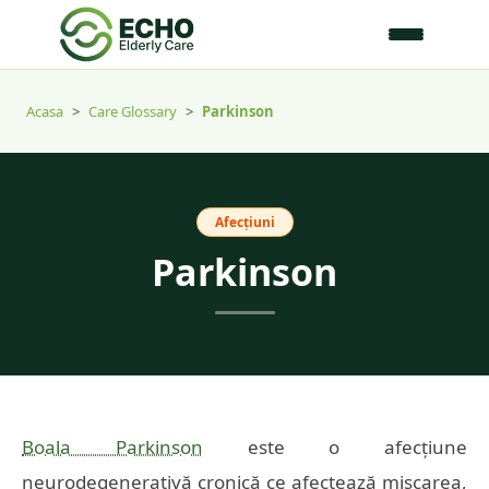
Acasa
>
Care Glossary
>
Parkinson
Afecțiuni
Parkinson
Boala Parkinson
este o afecțiune
neurodegenerativă cronică ce afectează mișcarea,