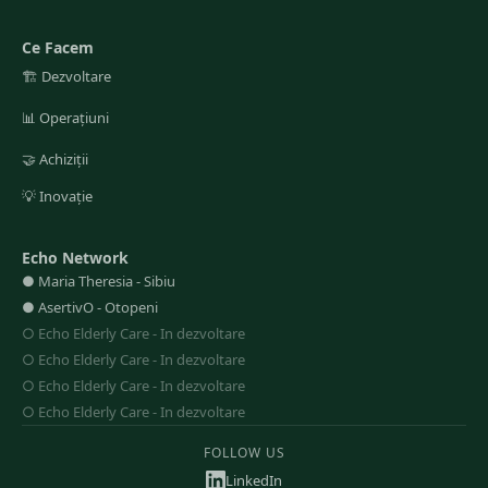
Ce Facem
🏗️
Dezvoltare
📊
Operațiuni
🤝
Achiziții
💡
Inovație
Echo Network
●
Maria Theresia
-
Sibiu
●
AsertivO
-
Otopeni
○
Echo Elderly Care
-
In dezvoltare
○
Echo Elderly Care
-
In dezvoltare
○
Echo Elderly Care
-
In dezvoltare
○
Echo Elderly Care
-
In dezvoltare
FOLLOW US
LinkedIn