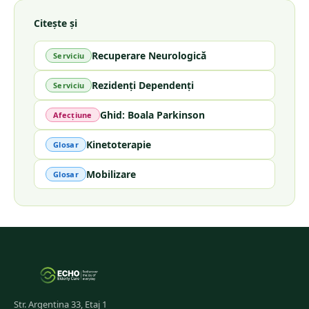
Citește și
Recuperare Neurologică
Serviciu
Rezidenți Dependenți
Serviciu
Ghid: Boala Parkinson
Afecțiune
Kinetoterapie
Glosar
Mobilizare
Glosar
Str. Argentina 33, Etaj 1