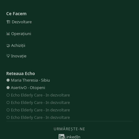
Ce Facem
🏗️
Dezvoltare
📊
Operațiuni
🤝
Achiziții
💡
Inovație
Reteaua Echo
●
Maria Theresia
-
Sibiu
●
AsertivO
-
Otopeni
○
Echo Elderly Care
-
In dezvoltare
○
Echo Elderly Care
-
In dezvoltare
○
Echo Elderly Care
-
In dezvoltare
○
Echo Elderly Care
-
In dezvoltare
URMĂREȘTE-NE
LinkedIn