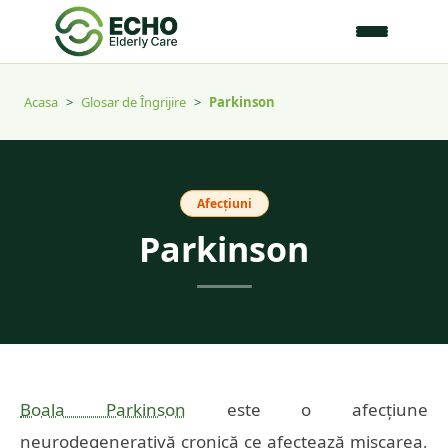
Acasa
>
Glosar de Îngrijire
>
Parkinson
Afecțiuni
Parkinson
Boala Parkinson
este o afecțiune
neurodegenerativă cronică ce afectează mișcarea,