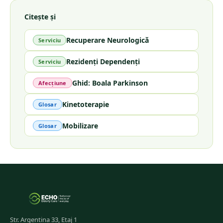
Citește și
Recuperare Neurologică
Serviciu
Rezidenți Dependenți
Serviciu
Ghid: Boala Parkinson
Afecțiune
Kinetoterapie
Glosar
Mobilizare
Glosar
Str. Argentina 33, Etaj 1