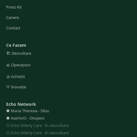
Press Kit
Cariere
Contact
Ce Facem
🏗️
Dezvoltare
📊
Operațiuni
🤝
Achiziții
💡
Inovație
Echo Network
●
Maria Theresia
-
Sibiu
●
AsertivO
-
Otopeni
○
Echo Elderly Care
-
In dezvoltare
○
Echo Elderly Care
-
In dezvoltare