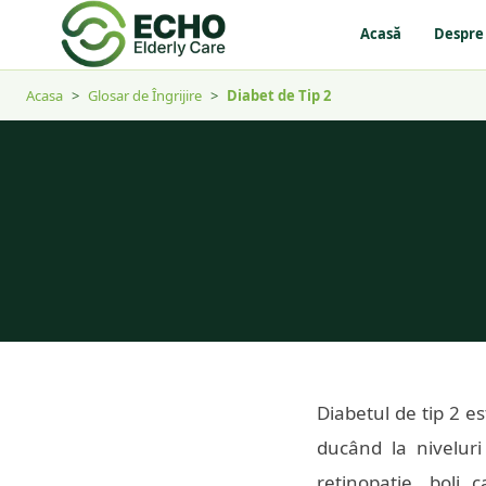
Acasă
Despre
Acasa
>
Glosar de Îngrijire
>
Diabet de Tip 2
Diabetul de tip 2 e
ducând la niveluri
retinopatie, boli c