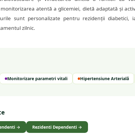
monitorizarea atentă a glicemiei, dietă adaptată și activ
urile sunt personalizate pentru rezidenții diabetici, 
amentul zilnic.
Monitorizare parametri vitali
Hipertensiune Arterială
te
endenti
→
Rezidenti Dependenti
→