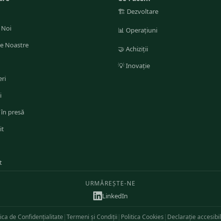
🏗️
Dezvoltare
 Noi
📊
Operațiuni
le Noastre
🤝
Achiziții
💡
Inovație
ri
i
 în presă
it
t
URMĂREȘTE-NE
LinkedIn
tica de Confidențialitate
|
Termeni și Condiții
|
Politica Cookies
|
Declarație accesibil