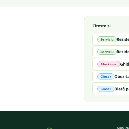
Citește și
Rezid
Serviciu
Rezid
Serviciu
Ghid
Afecțiune
Obezit
Glosar
Dietă p
Glosar
Navig