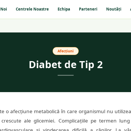
 Noi
Centrele Noastre
Echipa
Parteneri
Noutăți
Afecțiuni
Diabet de Tip 2
ste o afecțiune metabolică în care organismul nu utilizeaz
 crescute ale glicemiei. Complicațiile pe termen lung
ardiovasculare și vindecarea dificilă a rănilor. La vâ