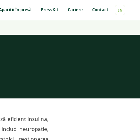
Apariții în presă
Press Kit
Cariere
Contact
EN
ă eficient insulina,
 includ neuropatie,
rstnici, gestionarea