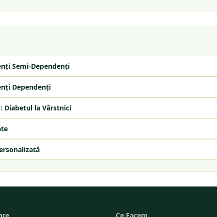
enți Semi-Dependenți
enți Dependenți
: Diabetul la Vârstnici
ate
ersonalizată
are
Ce Facem