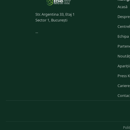
Acasă
Str. Argentina 33, Etaj 1
Despre
Sector 1, București
Centre
...
Echipa
Partene
Noutăț
Apariții
Press K
Cariere
Contac
Poli