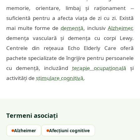
memorie, orientare, limbaj și raționament --
suficientă pentru a afecta viața de zi cu zi. Există
mai multe forme de
demență
, inclusiv
Alzheimer
,
demența vasculară și demența cu corpi Lewy.
Centrele din rețeaua Echo Elderly Care oferă
pachete specializate de îngrijire pentru persoanele
cu demență, incluzând
terapie ocupațională
și
activități de
stimulare cognitivă
.
Termeni asociați
Alzheimer
Afecțiuni cognitive