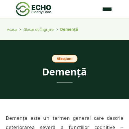
Acasa
>
Glosar de Îngrijire
>
Demență
Afecțiuni
Demență
Demența este un termen general care descrie
deteriorarea severă a funcțiilor cognitive --