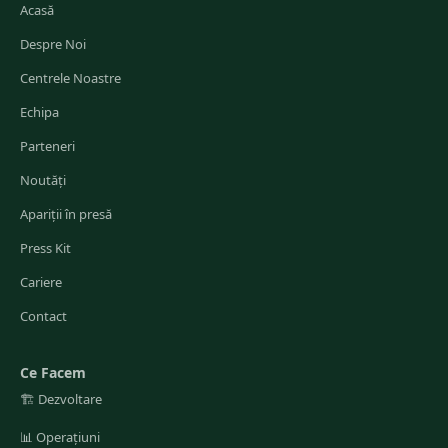
Acasă
Despre Noi
Centrele Noastre
Echipa
Parteneri
Noutăți
Apariții în presă
Press Kit
Cariere
Contact
Ce Facem
🏗️
Dezvoltare
📊
Operațiuni