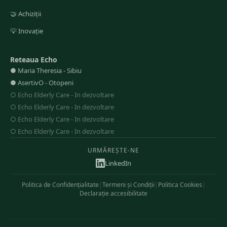
🤝
Achiziții
💡
Inovație
Reteaua Echo
●
Maria Theresia
-
Sibiu
●
AsertivO
-
Otopeni
○
Echo Elderly Care
-
In dezvoltare
○
Echo Elderly Care
-
In dezvoltare
○
Echo Elderly Care
-
In dezvoltare
○
Echo Elderly Care
-
In dezvoltare
URMĂREȘTE-NE
LinkedIn
Politica de Confidențialitate
|
Termeni și Condiții
|
Politica Cookies
|
Declarație accesibilitate