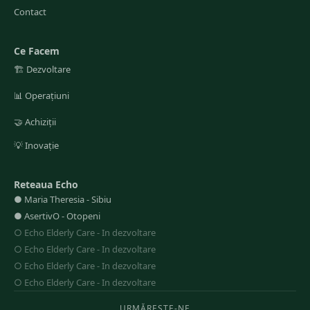
Contact
Ce Facem
🏗️
Dezvoltare
📊
Operațiuni
🤝
Achiziții
💡
Inovație
Reteaua Echo
●
Maria Theresia
-
Sibiu
●
AsertivO
-
Otopeni
○
Echo Elderly Care
-
In dezvoltare
○
Echo Elderly Care
-
In dezvoltare
○
Echo Elderly Care
-
In dezvoltare
○
Echo Elderly Care
-
In dezvoltare
URMĂREȘTE-NE