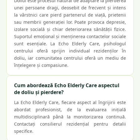
Doliul este procesul natural de adaptare la pierderea
unei persoane dragi, deosebit de frecvent și intens
la vârstnici care pierd partenerul de viață, prietenii
sau membrii generației lor. Poate provoca depresie,
izolare socială și chiar deteriorarea sănătății fizice.
Suportul emoțional și menținerea contactelor sociale
sunt esențiale. La Echo Elderly Care, psihologul
centrului oferă sprijin individual rezidenților în
doliu, iar comunitatea centrului oferă un mediu de
înțelegere și compasiune.
Cum abordează Echo Elderly Care aspectul
de doliu și pierdere?
La Echo Elderly Care, fiecare aspect al îngrijirii este
abordat profesionist, de la evaluarea inițială
multidisciplinară până la monitorizarea continuă.
Contactați consilierul rezidențial pentru detalii
specifice.