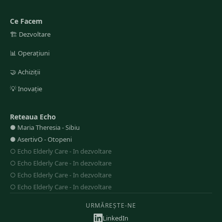
Ce Facem
🏗️
Dezvoltare
📊
Operațiuni
🤝
Achiziții
💡
Inovație
Reteaua Echo
●
Maria Theresia
-
Sibiu
●
AsertivO
-
Otopeni
○
Echo Elderly Care
-
In dezvoltare
○
Echo Elderly Care
-
In dezvoltare
○
Echo Elderly Care
-
In dezvoltare
○
Echo Elderly Care
-
In dezvoltare
URMĂREȘTE-NE
LinkedIn