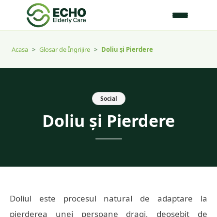
Acasa
>
Glosar de Îngrijire
>
Doliu și Pierdere
Social
Doliu și Pierdere
Doliul este procesul natural de adaptare la
pierderea unei persoane dragi, deosebit de