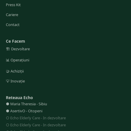
Press Kit
Cariere
Contact
Ce Facem
🏗️
Dezvoltare
📊
Operațiuni
🤝
Achiziții
💡
Inovație
Reteaua Echo
●
Maria Theresia
-
Sibiu
●
AsertivO
-
Otopeni
○
Echo Elderly Care
-
In dezvoltare
○
Echo Elderly Care
-
In dezvoltare