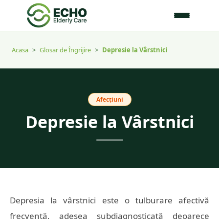
Acasa
>
Glosar de Îngrijire
>
Depresie la Vârstnici
Afecțiuni
Depresie la Vârstnici
Depresia la vârstnici este o tulburare afectivă
frecventă, adesea subdiagnosticată deoarece