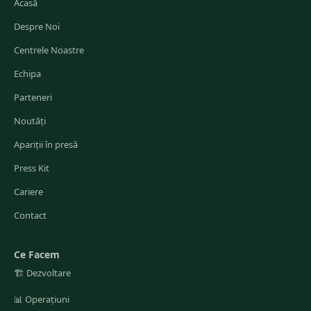
Acasă
Despre Noi
Centrele Noastre
Echipa
Parteneri
Noutăți
Apariții în presă
Press Kit
Cariere
Contact
Ce Facem
🏗️
Dezvoltare
📊
Operațiuni