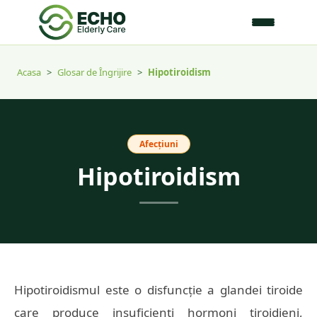
Acasa
>
Glosar de Îngrijire
>
Hipotiroidism
Afecțiuni
Hipotiroidism
Hipotiroidismul este o disfuncție a glandei tiroide
care produce insuficienți hormoni tiroidieni,