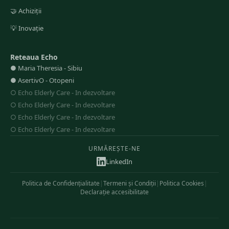
🤝
Achiziții
💡
Inovație
Reteaua Echo
●
Maria Theresia
-
Sibiu
●
AsertivO
-
Otopeni
○
Echo Elderly Care
-
In dezvoltare
○
Echo Elderly Care
-
In dezvoltare
○
Echo Elderly Care
-
In dezvoltare
○
Echo Elderly Care
-
In dezvoltare
URMĂREȘTE-NE
LinkedIn
Politica de Confidențialitate
|
Termeni și Condiții
|
Politica Cookies
|
Declarație accesibilitate