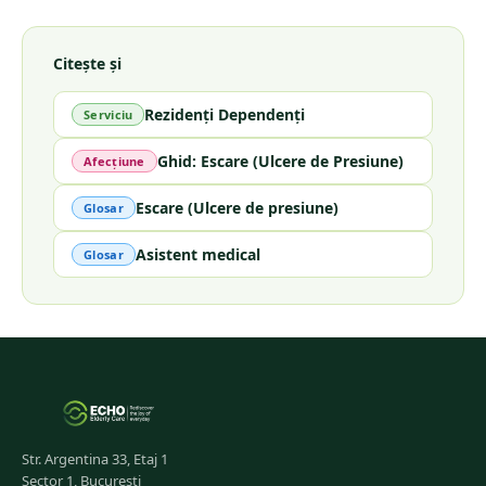
Citește și
Rezidenți Dependenți
Serviciu
Ghid: Escare (Ulcere de Presiune)
Afecțiune
Escare (Ulcere de presiune)
Glosar
Asistent medical
Glosar
Str. Argentina 33, Etaj 1
Sector 1, București