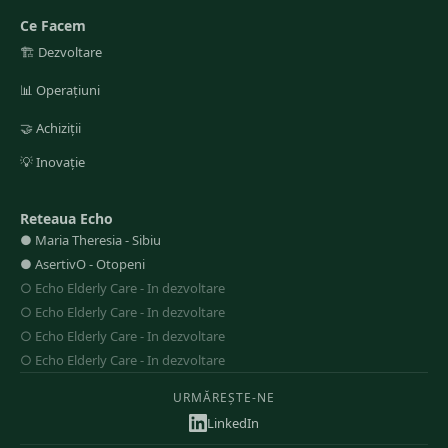
Ce Facem
🏗️
Dezvoltare
📊
Operațiuni
🤝
Achiziții
💡
Inovație
Reteaua Echo
●
Maria Theresia
-
Sibiu
●
AsertivO
-
Otopeni
○
Echo Elderly Care
-
In dezvoltare
○
Echo Elderly Care
-
In dezvoltare
○
Echo Elderly Care
-
In dezvoltare
○
Echo Elderly Care
-
In dezvoltare
URMĂREȘTE-NE
LinkedIn