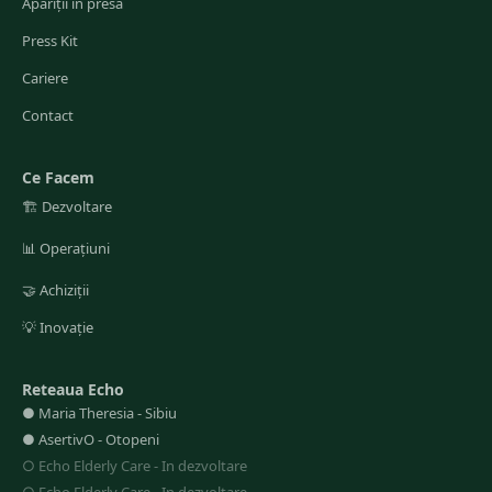
Apariții în presă
Press Kit
Cariere
Contact
Ce Facem
🏗️
Dezvoltare
📊
Operațiuni
🤝
Achiziții
💡
Inovație
Reteaua Echo
●
Maria Theresia
-
Sibiu
●
AsertivO
-
Otopeni
○
Echo Elderly Care
-
In dezvoltare