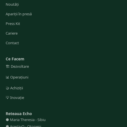
Noutăți
Apariții în presă
Press Kit
Cariere
Contact
Ce Facem
🏗️
Dezvoltare
📊
Operațiuni
🤝
Achiziții
💡
Inovație
Reteaua Echo
●
Maria Theresia
-
Sibiu
●
AsertivO
-
Otopeni