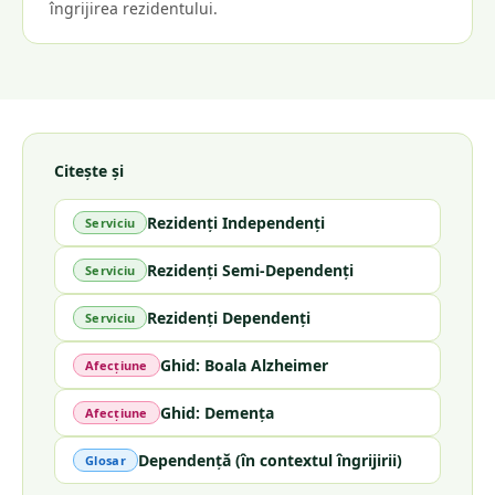
îngrijirea rezidentului.
Citește și
Rezidenți Independenți
Serviciu
Rezidenți Semi-Dependenți
Serviciu
Rezidenți Dependenți
Serviciu
Ghid: Boala Alzheimer
Afecțiune
Ghid: Demența
Afecțiune
Dependență (în contextul îngrijirii)
Glosar