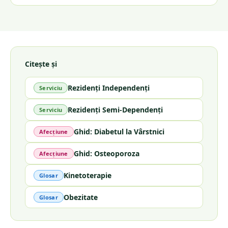
Citește și
Rezidenți Independenți
Serviciu
Rezidenți Semi-Dependenți
Serviciu
Ghid: Diabetul la Vârstnici
Afecțiune
Ghid: Osteoporoza
Afecțiune
Kinetoterapie
Glosar
Obezitate
Glosar