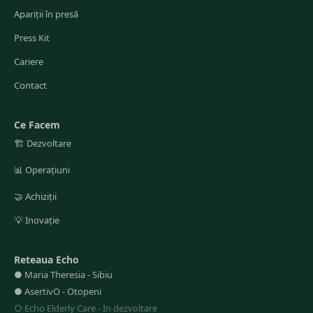
Apariții în presă
Press Kit
Cariere
Contact
Ce Facem
🏗️
Dezvoltare
📊
Operațiuni
🤝
Achiziții
💡
Inovație
Reteaua Echo
●
Maria Theresia
-
Sibiu
●
AsertivO
-
Otopeni
○
Echo Elderly Care
-
In dezvoltare