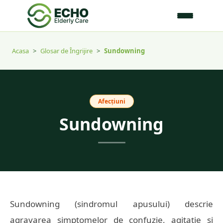
Acasa
>
Glosar de Îngrijire
>
Sundowning
Afecțiuni
Sundowning
Sundowning (sindromul apusului) descrie
agravarea simptomelor de confuzie, agitație și