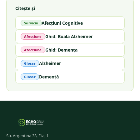
Citește și
Afecțiuni Cognitive
Serviciu
Ghid: Boala Alzheimer
Afecțiune
Ghid: Demența
Afecțiune
Alzheimer
Glosar
Demență
Glosar
Str. Argentina 33, Etaj 1