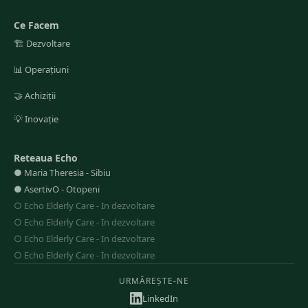
Ce Facem
🏗️
Dezvoltare
📊
Operațiuni
🤝
Achiziții
💡
Inovație
Reteaua Echo
●
Maria Theresia
-
Sibiu
●
AsertivO
-
Otopeni
○
Echo Elderly Care
-
In dezvoltare
○
Echo Elderly Care
-
In dezvoltare
○
Echo Elderly Care
-
In dezvoltare
○
Echo Elderly Care
-
In dezvoltare
URMĂREȘTE-NE
LinkedIn