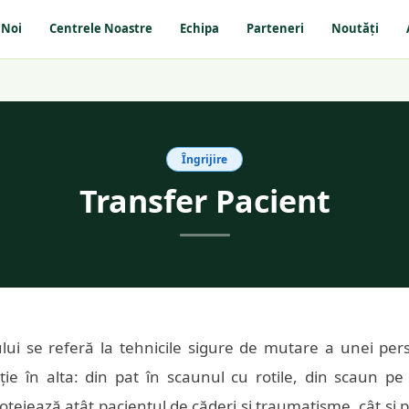
 Noi
Centrele Noastre
Echipa
Parteneri
Noutăți
Îngrijire
Transfer Pacient
ului se referă la tehnicile sigure de mutare a unei per
ție în alta: din pat în scaunul cu rotile, din scaun pe
otejează atât pacientul de căderi și traumatisme, cât și 