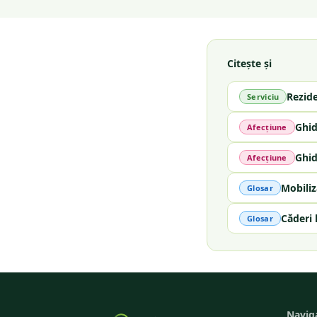
Citește și
Rezid
Serviciu
Ghid
Afecțiune
Ghid
Afecțiune
Mobiliz
Glosar
Căderi 
Glosar
Navig