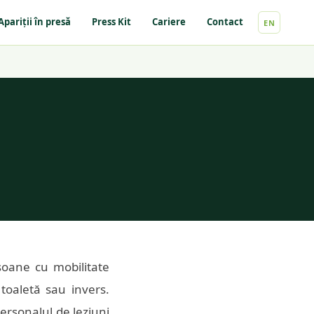
Apariții în presă
Press Kit
Cariere
Contact
EN
soane cu mobilitate
 toaletă sau invers.
personalul de leziuni