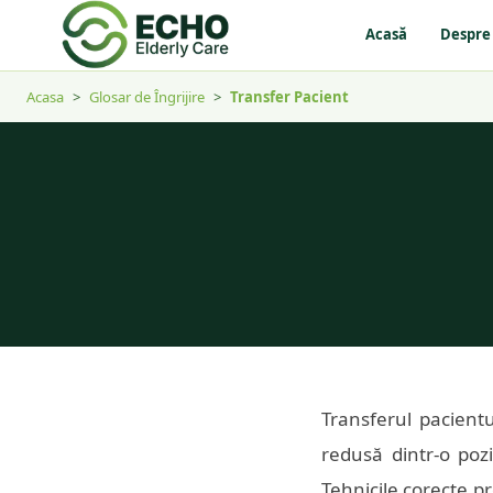
Acasă
Despre
Acasa
>
Glosar de Îngrijire
>
Transfer Pacient
Transferul pacient
redusă dintr-o pozi
Tehnicile corecte pr