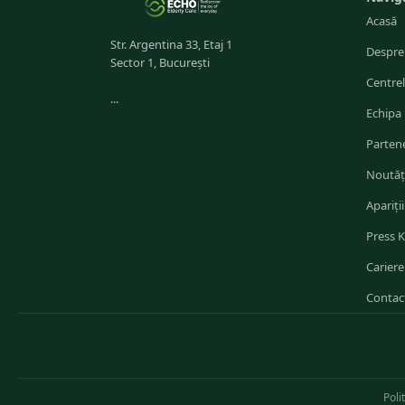
Acasă
Str. Argentina 33, Etaj 1
Despre
Sector 1, București
Centre
...
Echipa
Partene
Noutăț
Apariții
Press K
Cariere
Contac
Poli