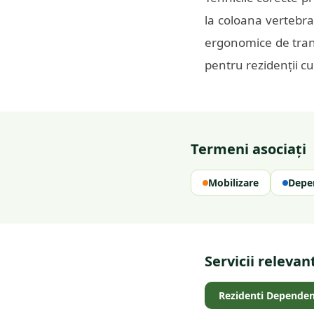
la coloana vertebral
ergonomice de transf
pentru rezidenții 
Termeni asociați
Mobilizare
Depen
Servicii relevan
Rezidenti Dependen