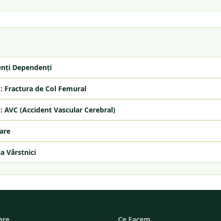
enți Dependenți
: Fractura de Col Femural
: AVC (Accident Vascular Cerebral)
are
la Vârstnici
are
Ce Facem