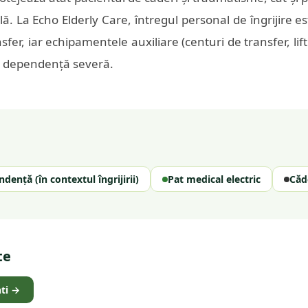
ă. La Echo Elderly Care, întregul personal de îngrijire est
er, iar echipamentele auxiliare (centuri de transfer, lift
cu dependență severă.
dență (în contextul îngrijirii)
Pat medical electric
Căde
te
ti
→