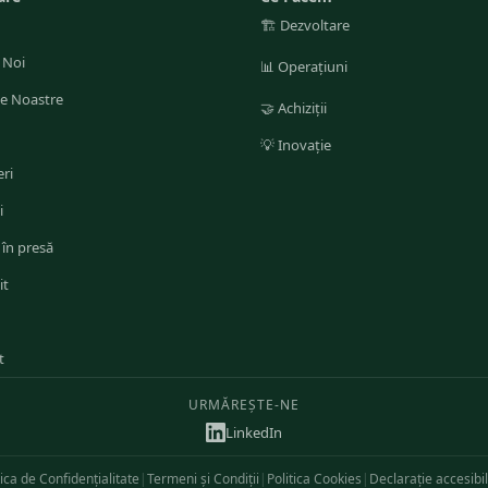
🏗️
Dezvoltare
 Noi
📊
Operațiuni
le Noastre
🤝
Achiziții
💡
Inovație
ri
i
 în presă
it
t
URMĂREȘTE-NE
LinkedIn
tica de Confidențialitate
|
Termeni și Condiții
|
Politica Cookies
|
Declarație accesibil