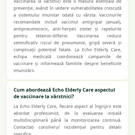
Vaccinarea la vârstnici este o măsură esențială de
prevenție, având în vedere vulnerabilitatea crescută
a sistemului imunitar odată cu vârsta. Vaccinurile
recomandate includ vaccinul antigripal (anual),
antipneumococic, anti-herpes zoster și rapelurile
pentru tetanos-difterie. Vaccinarea reduce
semnificativ riscul de pneumonie, gripă severă și
complicații potențial fatale. La Echo Elderly Care,
echipa medicală coordonează campaniile de
vaccinare și informează familiile despre beneficiile
imunizării.
Cum abordează Echo Elderly Care aspectul
de vaccinare la vârstnici?
La Echo Elderly Care, fiecare aspect al îngrijirii este
abordat profesionist, de la evaluarea inițială
multidisciplinară până la monitorizarea continuă.
Contactați consilierul rezidențial pentru detalii
specifice.