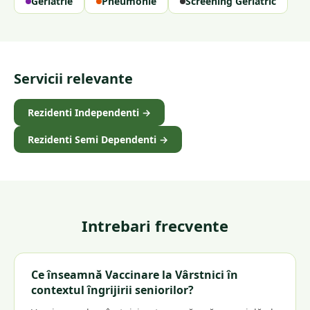
Geriatrie
Pneumonie
Screening Geriatric
Servicii relevante
Rezidenti Independenti
→
Rezidenti Semi Dependenti
→
Intrebari frecvente
Ce înseamnă Vaccinare la Vârstnici în
contextul îngrijirii seniorilor?