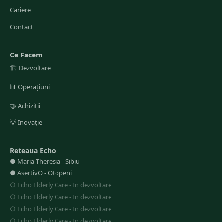
Cariere
Contact
Ce Facem
🏗️
Dezvoltare
📊
Operațiuni
🤝
Achiziții
💡
Inovație
Reteaua Echo
●
Maria Theresia
-
Sibiu
●
AsertivO
-
Otopeni
○
Echo Elderly Care
-
In dezvoltare
○
Echo Elderly Care
-
In dezvoltare
○
Echo Elderly Care
-
In dezvoltare
○
Echo Elderly Care
-
In dezvoltare