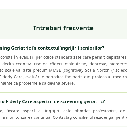
Intrebari frecvente
ng Geriatric în contextul îngrijirii seniorilor?
 constă în evaluări periodice standardizate care permit depistarea
: declin cognitiv, risc de căderi, malnutriție, depresie, pierder
esc scale validate precum MMSE (cognitivă), Scala Norton (risc esc
Elderly Care, evaluările periodice fac parte din protocolul medic
 înainte ca problemele să devină severe.
 Elderly Care aspectul de screening geriatric?
, fiecare aspect al îngrijirii este abordat profesionist, de 
la monitorizarea continuă. Contactați consilierul rezidențial pentru