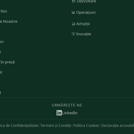
🏗️
Dezvoltare
 Noi
📊
Operațiuni
le Noastre
🤝
Achiziții
💡
Inovație
ri
i
 în presă
it
t
URMĂREȘTE-NE
LinkedIn
tica de Confidențialitate
|
Termeni și Condiții
|
Politica Cookies
|
Declarație accesibil