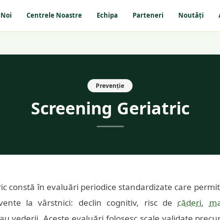
 Noi
Centrele Noastre
Echipa
Parteneri
Noutăți
Prevenție
Screening Geriatric
ric constă în evaluări periodice standardizate care permi
cvente la vârstnici: declin cognitiv, risc de
căderi
,
ma
au vederii. Aceste evaluări folosesc scale validate prec