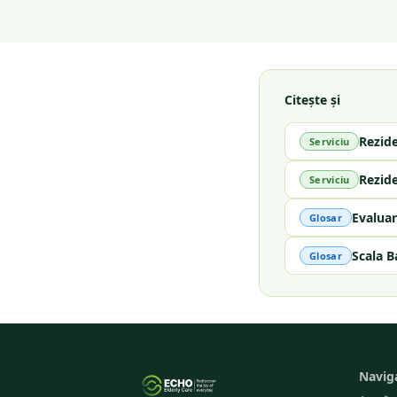
Citește și
Rezid
Serviciu
Rezid
Serviciu
Evaluar
Glosar
Scala B
Glosar
Navig