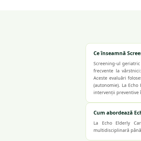
Ce înseamnă Screeni
Screening-ul geriatric
frecvente la vârstnici
Aceste evaluări folos
(autonomie). La Echo 
intervenții preventive
Cum abordează Echo
La Echo Elderly Care
multidisciplinară până 