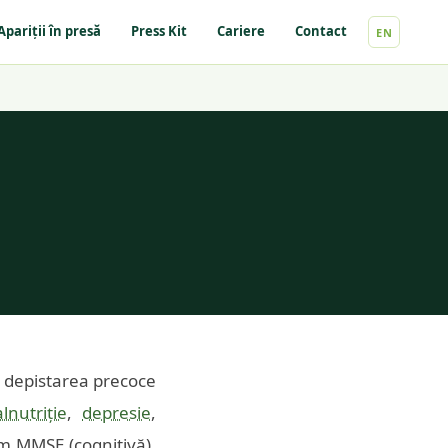
Apariții în presă
Press Kit
Cariere
Contact
EN
t depistarea precoce
lnutriție
,
depresie
,
um MMSE (cognitivă),