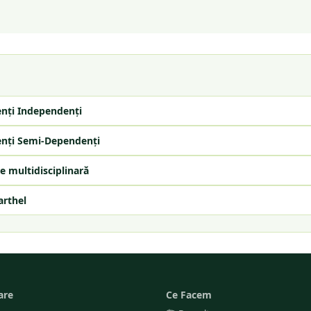
enți Independenți
enți Semi-Dependenți
e multidisciplinară
arthel
are
Ce Facem