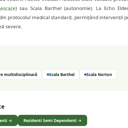
c
escare
) sau Scala Barthel (autonomie). La Echo Elder
 din protocolul medical standard, permițând intervenții p
nă severe.
e multidisciplinară
Scala Barthel
Scala Norton
te
enti
→
Rezidenti Semi Dependenti
→