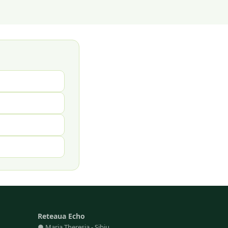
Reteaua Echo
●
Maria Theresia
-
Sibiu