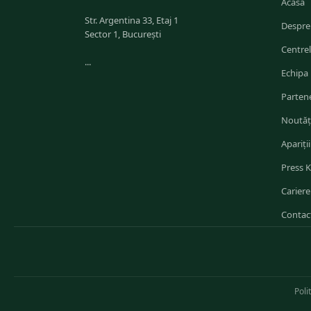
Acasă
Str. Argentina 33, Etaj 1
Despre
Sector 1, București
Centre
...
Echipa
Partene
Noutăț
Apariții
Press K
Cariere
Contac
Poli