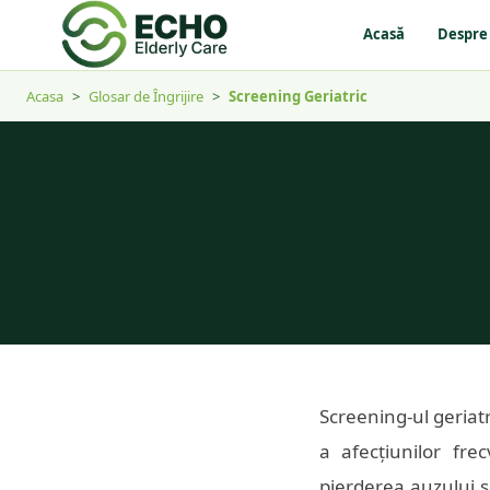
Acasă
Despre
Acasa
>
Glosar de Îngrijire
>
Screening Geriatric
Screening-ul geriat
a afecțiunilor fre
pierderea auzului s