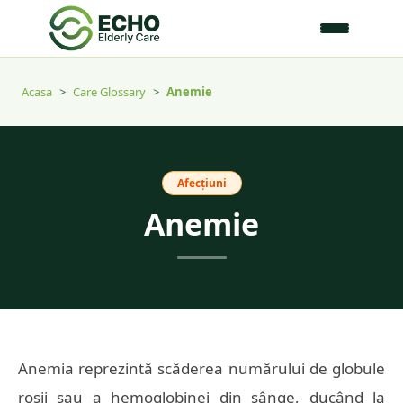
Acasa
>
Care Glossary
>
Anemie
Afecțiuni
Anemie
Anemia reprezintă scăderea numărului de globule
roșii sau a hemoglobinei din sânge, ducând la