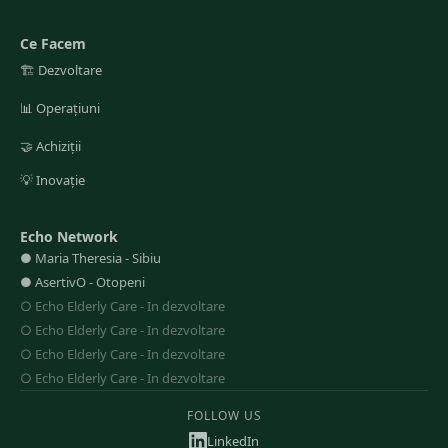
Ce Facem
🏗️
Dezvoltare
📊
Operațiuni
🤝
Achiziții
💡
Inovație
Echo Network
●
Maria Theresia
-
Sibiu
●
AsertivO
-
Otopeni
○
Echo Elderly Care
-
In dezvoltare
○
Echo Elderly Care
-
In dezvoltare
○
Echo Elderly Care
-
In dezvoltare
○
Echo Elderly Care
-
In dezvoltare
FOLLOW US
LinkedIn