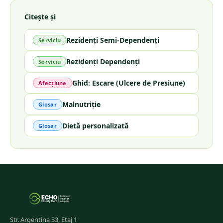
Citește și
Rezidenți Semi-Dependenți
Serviciu
Rezidenți Dependenți
Serviciu
Ghid: Escare (Ulcere de Presiune)
Afecțiune
Malnutriție
Glosar
Dietă personalizată
Glosar
Str. Argentina 33, Etaj 1