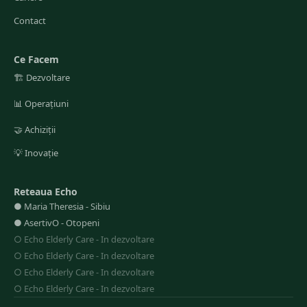
Contact
Ce Facem
🏗️
Dezvoltare
📊
Operațiuni
🤝
Achiziții
💡
Inovație
Reteaua Echo
●
Maria Theresia
-
Sibiu
●
AsertivO
-
Otopeni
○
Echo Elderly Care
-
In dezvoltare
○
Echo Elderly Care
-
In dezvoltare
○
Echo Elderly Care
-
In dezvoltare
○
Echo Elderly Care
-
In dezvoltare