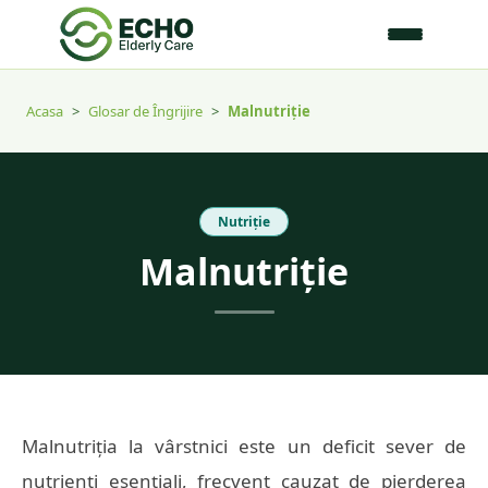
Acasa
>
Glosar de Îngrijire
>
Malnutriție
Nutriție
Malnutriție
Malnutriția la vârstnici este un deficit sever de
nutrienți esențiali, frecvent cauzat de pierderea