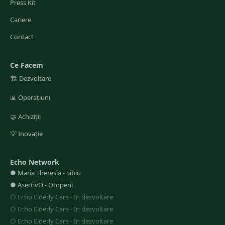
Press Kit
Cariere
Contact
Ce Facem
🏗️
Dezvoltare
📊
Operațiuni
🤝
Achiziții
💡
Inovație
Echo Network
●
Maria Theresia
-
Sibiu
●
AsertivO
-
Otopeni
○
Echo Elderly Care
-
In dezvoltare
○
Echo Elderly Care
-
In dezvoltare
○
Echo Elderly Care
-
In dezvoltare