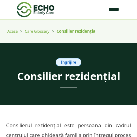
Acasa
>
Care Glossary
>
Consilier rezidențial
Îngrijire
Consilier rezidențial
Consilierul rezidențial este persoana din cadrul
centrului care ghidează familia prin întregul proces