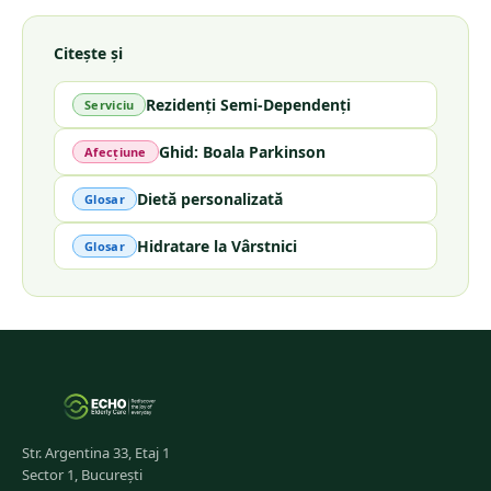
Citește și
Rezidenți Semi-Dependenți
Serviciu
Ghid: Boala Parkinson
Afecțiune
Dietă personalizată
Glosar
Hidratare la Vârstnici
Glosar
Str. Argentina 33, Etaj 1
Sector 1, București