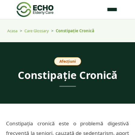
Acasa
>
Care Glossary
>
Constipație Cronică
Afecțiuni
Constipație Cronică
Constipația cronică este o problemă digestivă
frecventă la seniori, cauzată de sedentarism, aport