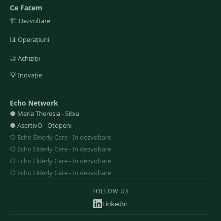
Ce Facem
🏗️
Dezvoltare
📊
Operațiuni
🤝
Achiziții
💡
Inovație
Echo Network
●
Maria Theresia
-
Sibiu
●
AsertivO
-
Otopeni
○
Echo Elderly Care
-
In dezvoltare
○
Echo Elderly Care
-
In dezvoltare
○
Echo Elderly Care
-
In dezvoltare
○
Echo Elderly Care
-
In dezvoltare
FOLLOW US
LinkedIn