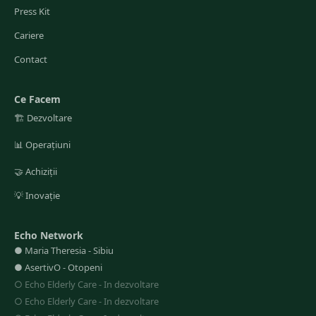
Press Kit
Cariere
Contact
Ce Facem
🏗️
Dezvoltare
📊
Operațiuni
🤝
Achiziții
💡
Inovație
Echo Network
●
Maria Theresia
-
Sibiu
●
AsertivO
-
Otopeni
○
Echo Elderly Care
-
In dezvoltare
○
Echo Elderly Care
-
In dezvoltare