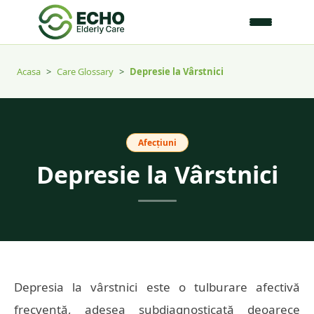
Acasa
>
Care Glossary
>
Depresie la Vârstnici
Afecțiuni
Depresie la Vârstnici
Depresia la vârstnici este o tulburare afectivă
frecventă, adesea subdiagnosticată deoarece