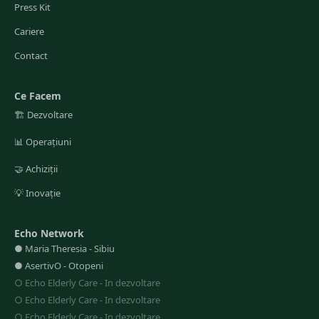
Press Kit
Cariere
Contact
Ce Facem
🏗️
Dezvoltare
📊
Operațiuni
🤝
Achiziții
💡
Inovație
Echo Network
●
Maria Theresia
-
Sibiu
●
AsertivO
-
Otopeni
○
Echo Elderly Care
-
In dezvoltare
○
Echo Elderly Care
-
In dezvoltare
○
Echo Elderly Care
-
In dezvoltare