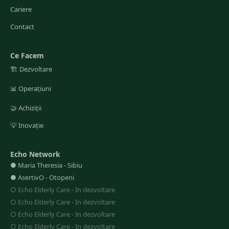
Cariere
Contact
Ce Facem
🏗️
Dezvoltare
📊
Operațiuni
🤝
Achiziții
💡
Inovație
Echo Network
●
Maria Theresia
-
Sibiu
●
AsertivO
-
Otopeni
○
Echo Elderly Care
-
In dezvoltare
○
Echo Elderly Care
-
In dezvoltare
○
Echo Elderly Care
-
In dezvoltare
○
Echo Elderly Care
-
In dezvoltare