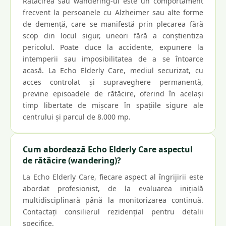
Rătăcirea sau wandering-ul este un comportament
frecvent la persoanele cu Alzheimer sau alte forme
de demență, care se manifestă prin plecarea fără
scop din locul sigur, uneori fără a conștientiza
pericolul. Poate duce la accidente, expunere la
intemperii sau imposibilitatea de a se întoarce
acasă. La Echo Elderly Care, mediul securizat, cu
acces controlat și supraveghere permanentă,
previne episoadele de rătăcire, oferind în același
timp libertate de mișcare în spațiile sigure ale
centrului și parcul de 8.000 mp.
Cum abordează Echo Elderly Care aspectul
de rătăcire (wandering)?
La Echo Elderly Care, fiecare aspect al îngrijirii este
abordat profesionist, de la evaluarea inițială
multidisciplinară până la monitorizarea continuă.
Contactați consilierul rezidențial pentru detalii
specifice.