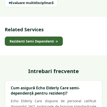
Evaluare multidisciplinară
Related Services
Rezidenti Semi Dependenti
→
Intrebari frecvente
Cum asigură Echo Elderly Care semi-
dependență pentru rezidenți?
Echo Elderly Care dispune de personal calificat
disponibil 24/7, protocoale de îngrijire standardizate