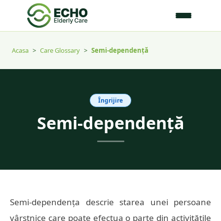
Acasa
>
Care Glossary
>
Semi-dependență
Îngrijire
Semi-dependență
Semi-dependența descrie starea unei persoane
vârstnice care poate efectua o parte din activitățile