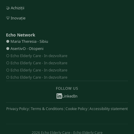
🤝
Achiziții
💡
Inovație
Echo Network
●
Maria Theresia
-
Sibiu
●
AsertivO
-
Otopeni
○
Echo Elderly Care
-
In dezvoltare
○
Echo Elderly Care
-
In dezvoltare
○
Echo Elderly Care
-
In dezvoltare
○
Echo Elderly Care
-
In dezvoltare
FOLLOW US
LinkedIn
Privacy Policy
|
Terms & Conditions
|
Cookie Policy
|
Accessibility statement
2026
Echo Elderly Care
-
Echo Elderly Care