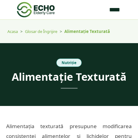
Acasa
>
Glosar de Îngrijire
>
Alimentație Texturată
Nutriție
Alimentație Texturată
Alimentația texturată presupune modificarea
consistenței alimentelor și lichidelor pentru