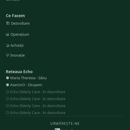
Ce Facem
🏗️
Dezvoltare
📊
Operațiuni
🤝
Achiziții
💡
Inovație
Reteaua Echo
●
Maria Theresia
-
Sibiu
●
AsertivO
-
Otopeni
○
Echo Elderly Care
-
In dezvoltare
○
Echo Elderly Care
-
In dezvoltare
○
Echo Elderly Care
-
In dezvoltare
○
Echo Elderly Care
-
In dezvoltare
URMĂREȘTE-NE