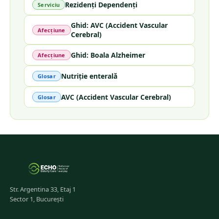
Rezidenți Dependenți
Serviciu
Ghid: AVC (Accident Vascular
Afecțiune
Cerebral)
Ghid: Boala Alzheimer
Afecțiune
Nutriție enterală
Glosar
AVC (Accident Vascular Cerebral)
Glosar
Str. Argentina 33, Etaj 1
Sector 1, București
...