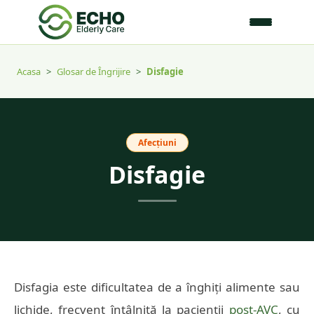
Acasa
>
Glosar de Îngrijire
>
Disfagie
Afecțiuni
Disfagie
Disfagia este dificultatea de a înghiți alimente sau
lichide, frecvent întâlnită la pacienții
post-AVC
, cu