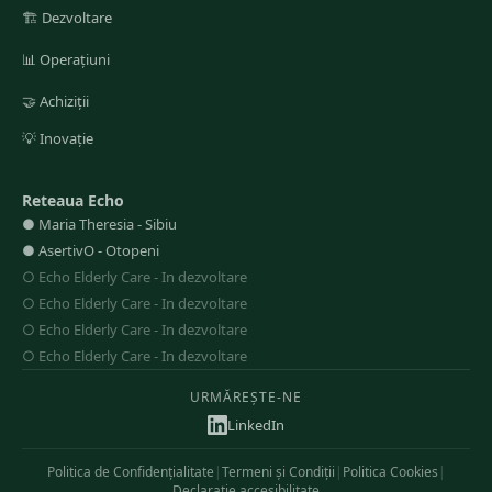
🏗️
Dezvoltare
📊
Operațiuni
🤝
Achiziții
💡
Inovație
Reteaua Echo
●
Maria Theresia
-
Sibiu
●
AsertivO
-
Otopeni
○
Echo Elderly Care
-
In dezvoltare
○
Echo Elderly Care
-
In dezvoltare
○
Echo Elderly Care
-
In dezvoltare
○
Echo Elderly Care
-
In dezvoltare
URMĂREȘTE-NE
LinkedIn
Politica de Confidențialitate
|
Termeni și Condiții
|
Politica Cookies
|
Declarație accesibilitate